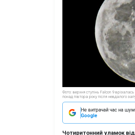
Фото: верхня ступінь Falcon 9 врізалас
понад півтора року після невдалого зап
Не витрачай час на шум!
Google
Чотиритонний уламок відп