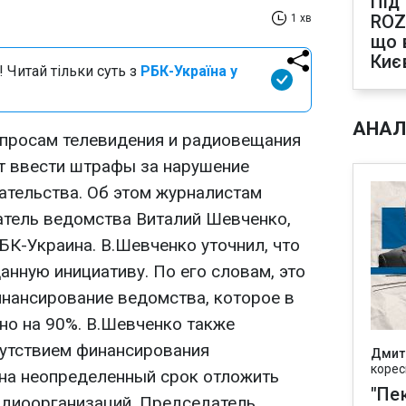
Під
ROZ
1 хв
що 
Киє
 Читай тільки суть з
РБК-Україна у
АНАЛ
опросам телевидения и радиовещания
т ввести штрафы за нарушение
тельства. Об этом журналистам
тель ведомства Виталий Шевченко,
БК-Украина. В.Шевченко уточнил, что
нную инициативу. По его словам, это
нансирование ведомства, которое в
но на 90%. В.Шевченко также
сутствием финансирования
Дмит
корес
на неопределенный срок отложить
"Пек
адиоорганизаций. Председатель