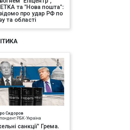
 вогнем "Епіцентр",
ETKA та "Нова пошта":
відомо про удар РФ по
ву та області
ІТИКА
ро Сидоров
пондент РБК-Україна
ельні санкції" Грема.