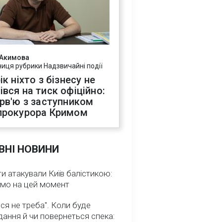
 Акимова
ниця рубрики Надзвичайні події
ік ніхто з бізнесу не
івся на тиск офіційно:
ерв'ю з заступником
прокурора Кримом
ВНІ НОВИНИ
и атакували Київ балістикою:
омо на цей момент
ся не треба". Коли буде
ання й чи повернеться спека: