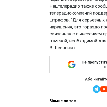
Нацтелерадио также сообщ
телерадиокомпаний подде
штрафов. "Для серьезных 
нарушения, это гораздо пр
связанная с вынесением п
отменой, необходимой для 
В.Шевченко.
Не пропустіт
о
Або читайте
Більше по темі: