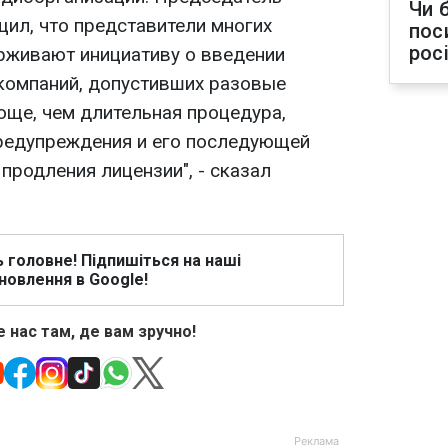
Чи 
ил, что представители многих
пос
рос
рживают инициативу о введении
компаний, допустивших разовые
още, чем длительная процедура,
редупреждения и его последующей
продления лицензии", - сказал
ь головне! Підпишіться на наші
новлення в Google!
 нас там, де вам зручно!