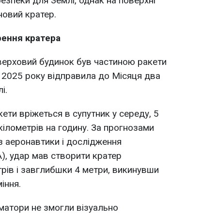
езпеки для Землі, однак на поверхні
новий кратер.
рення кратера
оверховий будинок був частиною ракети
ні 2025 року відправила до Місяця два
і.
ети вріжеться в супутник у середу, 5
кілометрів на годину. За прогнозами
з аеронавтики і дослідження
), удар мав створити кратер
рів і завглибшки 4 метри, викинувши
іння.
матори не змогли візуально