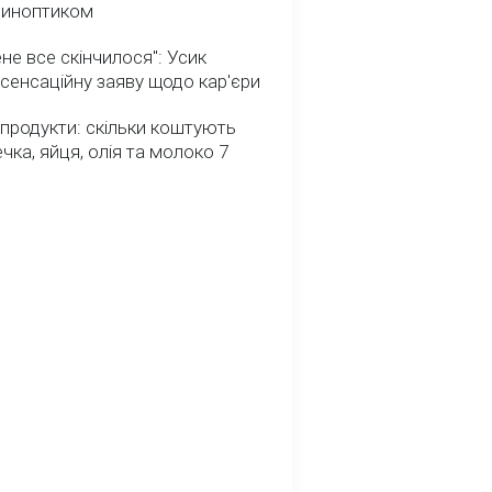
 синоптиком
не все скінчилося": Усик
сенсаційну заяву щодо кар'єри
 продукти: скільки коштують
речка, яйця, олія та молоко 7