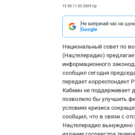
15:30 11.03.2009 Ср
Не витрачай час на шум!
Google
Национальный совет по в
(Нацтелерадио) предлагае
информационного законода
сообщил сегодня председа
передает корреспондент Р
Кабмин не поддерживает да
позволило бы улучшить фи
условиях кризиса сокраще
сообщил, что в связи с от
Нацтелерадио вынуждено 
издание госреестра телер