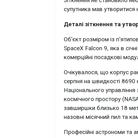
Зіткнення не становило неб
супутника мав утворитися 
Деталі зіткнення та утво
Об'єкт розміром із п'ятип
SpaceX Falcon 9, яка в січ
комерційні посадкові модул
Очікувалося, що корпус рак
серпня на швидкості 8690 
Національного управління 
космічного простору (NASA
завширшки близько 18 мет
назовні місячний пил та кам
Професійні астрономи та а