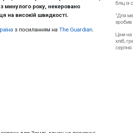
бліц із
 з минулого року, некеровано
ця на високій швидкості.
"Для ме
зробив 
раїна
з посиланням на
The Guardian
.
Ціни на
хліб, г
серпня