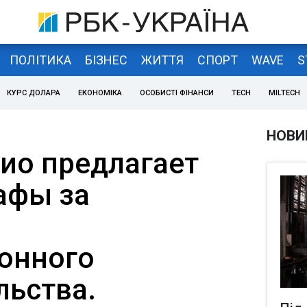
ПОЛІТИКА
БІЗНЕС
ЖИТТЯ
СПОРТ
WAVE
S
КУРС ДОЛАРА
ЕКОНОМІКА
ОСОБИСТІ ФІНАНСИ
TECH
MILTECH
НОВИ
ио предлагает
афы за
онного
льства.