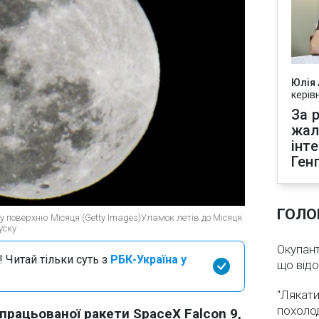
Юлія
керів
За р
жал
інт
Ген
ГОЛО
ь у поверхню Місяця (Getty Images)Уламок летів до Місяця
уску
Окупант
 Читай тільки суть з
РБК-Україна у
що від
"Лякати
похолод
рацьованої ракети SpaceX Falcon 9,