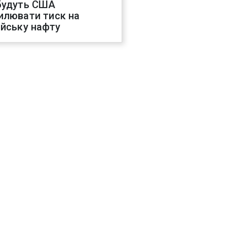
будуть США
илювати тиск на
ійську нафту