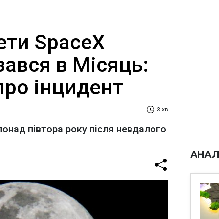
ети SpaceX
ізався в Місяць:
про інцидент
3 хв
понад півтора року після невдалого
АНАЛ