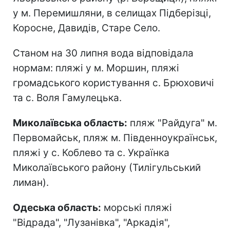
у м. Перемишляни, в селищах Підберізці,
Коросне, Давидів, Старе Село.
Станом на 30 липня вода відповідала
нормам: пляжі у м. Моршин, пляжі
громадського користування с. Брюховичі
та с. Воля Гамулецька.
Миколаївська область:
пляж "Райдуга" м.
Первомайськ, пляж м. Південноукраїнськ,
пляжі у с. Коблево та с. Українка
Миколаївського району (Тилігульський
лиман).
Одеська область:
морські пляжі
"Відрада", "Лузанівка", "Аркадія",