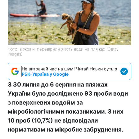
Фото: в Україні перевірили якість води на пляжах (Getty
Images)
Не витрачай час на шум! Читай тільки суть з
РБК-Україна у Google
З 30 липня до 6 серпня на пляжах
України було досліджено 93 проби води
з поверхневих водойм за
мікробіологічними показниками. З них
10 проб (10,7%) не відповідали
нормативам на мікробне забруднення.