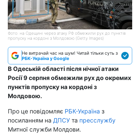
Фото: на Одещині через атаку РФ обмежили рух до пунктів
пропуску на кордоні з Молдовою (Getty Images)
Не витрачай час на шум! Читай тільки суть з
РБК-Україна у Google
В Одеській області після нічної атаки
Росії 9 серпня обмежили рух до окремих
пунктів пропуску на кордоні з
Молдовою.
Про це повідомляє
РБК-Україна
з
посиланням на
ДПСУ
та
пресслужбу
Митної служби Молдови.