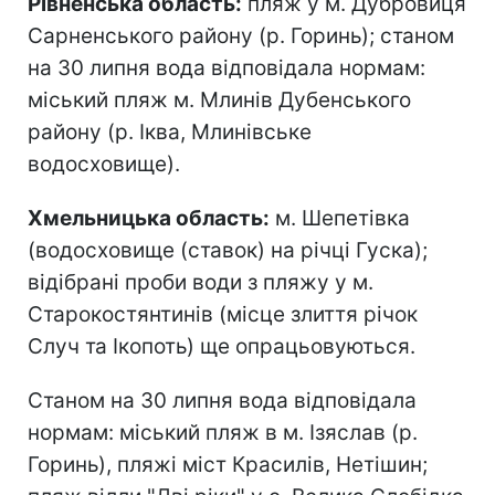
Рівненська область:
пляж у м. Дубровиця
Сарненського району (р. Горинь); станом
на 30 липня вода відповідала нормам:
міський пляж м. Млинів Дубенського
району (р. Іква, Млинівське
водосховище).
Хмельницька область:
м. Шепетівка
(водосховище (ставок) на річці Гуска);
відібрані проби води з пляжу у м.
Старокостянтинів (місце злиття річок
Случ та Ікопоть) ще опрацьовуються.
Станом на 30 липня вода відповідала
нормам: міський пляж в м. Ізяслав (р.
Горинь), пляжі міст Красилів, Нетішин;