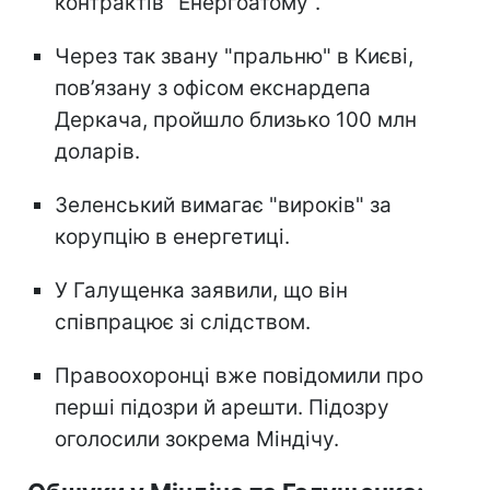
контрактів "Енергоатому".
Через так звану "пральню" в Києві,
пов’язану з офісом екснардепа
Деркача, пройшло близько 100 млн
доларів.
Зеленський вимагає "вироків" за
корупцію в енергетиці.
У Галущенка заявили, що він
співпрацює зі слідством.
Правоохоронці вже повідомили про
перші підозри й арешти. Підозру
оголосили зокрема Міндічу.