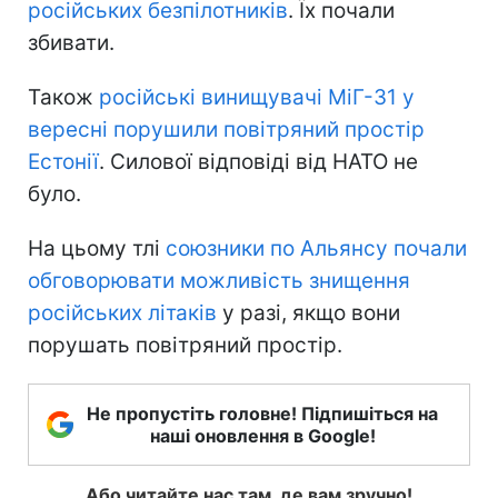
російських безпілотників
. Їх почали
збивати.
Також
російські винищувачі МіГ-31 у
вересні порушили повітряний простір
Естонії
. Силової відповіді від НАТО не
було.
На цьому тлі
союзники по Альянсу почали
обговорювати можливість знищення
російських літаків
у разі, якщо вони
порушать повітряний простір.
Не пропустіть головне! Підпишіться на
наші оновлення в Google!
Або читайте нас там, де вам зручно!