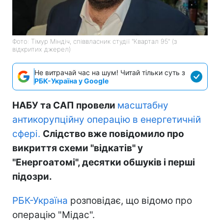
Фото: Тімур Міндіч, співвласник студії "Квартал 95" (з
відкритих джерел)
Не витрачай час на шум! Читай тільки суть з
РБК-Україна у Google
НАБУ та САП провели
масштабну
антикорупційну операцію в енергетичній
сфері.
Слідство вже повідомило про
викриття схеми "відкатів" у
"Енергоатомі", десятки обшуків і перші
підозри.
РБК-Україна
розповідає, що відомо про
операцію "Мідас".