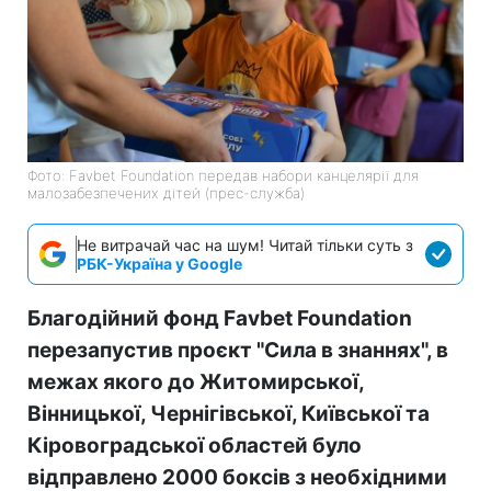
Фото: Favbet Foundation передав набори канцелярії для
малозабезпечених дітей (прес-служба)
Не витрачай час на шум! Читай тільки суть з
РБК-Україна у Google
Благодійний фонд Favbet Foundation
перезапустив проєкт "Сила в знаннях", в
межах якого до Житомирської,
Вінницької, Чернігівської, Київської та
Кіровоградської областей було
відправлено 2000 боксів з необхідними