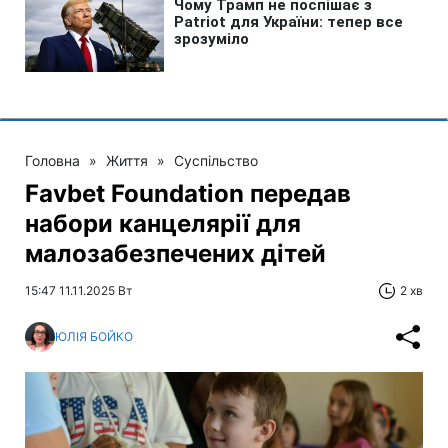
Головна
»
Життя
»
Суспільство
Favbet Foundation передав
набори канцелярії для
малозабезпечених дітей
15:47 11.11.2025 Вт
2 хв
ЮЛІЯ БОЙКО