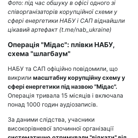
Фото: під час обшуку в офісі одного зі
співорганізаторів корупційної схеми у
сфері енергетики НАБУ і САП віднайшли
цікавий артефакт (t.me/nab_ukraine)
Операція "Мідас": плівки НАБУ,
схема "шлагбаум"
НАБУ та САП офіційно повідомили, що
викрили
масштабну корупційну схему у
сфері енергетики під назвою "Мідас".
Операція тривала 15 місяців і включала
понад 1000 годин аудіозаписів.
За даними слідства, учасники
високорівневої злочинної організації
систематично
отримували "відкати" від