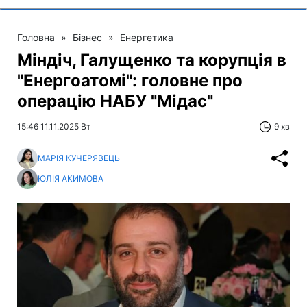
Головна
»
Бізнес
»
Енергетика
Міндіч, Галущенко та корупція в
"Енергоатомі": головне про
операцію НАБУ "Мідас"
15:46 11.11.2025 Вт
9 хв
МАРІЯ КУЧЕРЯВЕЦЬ
ЮЛІЯ АКИМОВА