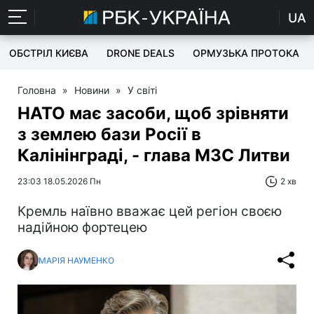
UA
ОБСТРІЛ КИЄВА
DRONE DEALS
ОРМУЗЬКА ПРОТОКА
Головна
»
Новини
»
У світі
НАТО має засоби, щоб зрівняти
з землею бази Росії в
Калінінграді, - глава МЗС Литви
23:03 18.05.2026 Пн
2 хв
Кремль наївно вважає цей регіон своєю
надійною фортецею
МАРІЯ НАУМЕНКО