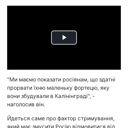
Play
Video
"Ми маємо показати росіянам, що здатні
прорвати їхню маленьку фортецю, яку
вони збудували в Калінінграді", -
наголосив він.
Йдеться саме про фактор стримування,
який має змусити Росію відмовитися від