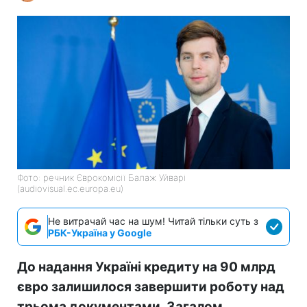
Фото: речник Єврокомісії Балаж Уйварі
(audiovisual.ec.europa.eu)
Не витрачай час на шум! Читай тільки суть з
РБК-Україна у Google
До надання Україні кредиту на 90 млрд
євро залишилося завершити роботу над
трьома документами. Загалом