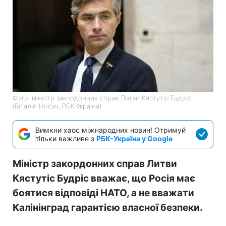
Фото: міністр закордонних справ Литви Кястутіс Будріс
(Віталій Носач, РБК-Україна)
Вимкни хаос міжнародних новин! Отримуй
тільки важливе з
РБК-Україна у Google
Міністр закордонних справ Литви
Кястутіс Будріс вважає, що Росія має
боятися відповіді НАТО, а не вважати
Калінінград гарантією власної безпеки.