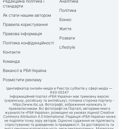
Редакційна політика і
Аналітика
стандарти
Політика
Як стати нашим автором
Бізнес
Правила користування
Життя
Правова інформація
Розваги
Політика конфіденційності
Lifestyle
Контакти
Команда
Вакансії в РБК-Україна
Розмістити рекламу
Ідентифікатор онлайн-медіа в Реєстрі суб’єктів у сфері медіа —
R40-05347
Інформаційний портал «РБК-Україна» має тримовну версію
(українську, російську та англійську), головна сторінка порталу -
https://www.rbc.ua
. Фотографії, зображення належать їх
правовласникам. Всі фотографії на Порталі, авторами яких є
журналісти «РБК-Україна», розміщені на умовах ліцензії Creative
Commons Attribution 4.0 International. Редакція «РБК-Україна» може
не поділяти точку зору авторів. Оціночні судження не підлягають
спростуванню та доведенню їх правдивості. За достовірність та
зміст реклами відповідальність несе рекламодавець. Матеріали,