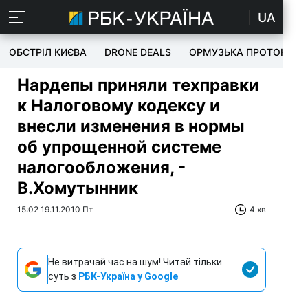
UA
ОБСТРІЛ КИЄВА
DRONE DEALS
ОРМУЗЬКА ПРОТОКА
Нардепы приняли техправки
к Налоговому кодексу и
внесли изменения в нормы
об упрощенной системе
налогообложения, -
В.Хомутынник
15:02 19.11.2010 Пт
4 хв
Не витрачай час на шум! Читай тільки
суть з
РБК-Україна у Google