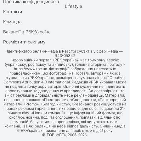
Політика конфіденційності
Lifestyle
Контакти
Команда
Вакансії в РБК-Україна
Розмістити рекламу
Ідентифікатор онлайн-медіа в Реєстрі суб’єктів у сфері медіа —
R40-05347
Інформаційний портал «РБК-Україна» має тримовну версію
(українську, російську та англійську), головна сторінка порталу -
https://www.rbc.ua
. Фотографії, зображення належать їх
правовласникам. Всі фотографії на Порталі, авторами яких є
журналісти «РБК-Україна», розміщені на умовах ліцензії Creative
Commons Attribution 4.0 International. Редакція «РБК-Україна» може
не поділяти точку зору авторів. Оціночні судження не підлягають
спростуванню та доведенню їх правдивості. За достовірність та
зміст реклами відповідальність несе рекламодавець. Матеріали,
позначені плашкою: «Прес-релізи», «Спецпроект», «Партнерський
матеріал», «Promo», «Благодійність», «Резонанс» розміщуються на
правах реклами і призначені, як правило, для осіб, які досягли 21-
річного віку. «Новини компанії» - це інформаційний формат, що
охоплює новини, події та оголошення, пов'язані з діяльністю
компаній, базуються на пресрелізах, які випускають самі
компанії, і за які редакція не несе відповідальність. Онлайн-медіа
«РБК-Україна» призначене для осіб віком від 21 року.
© ТОВ «УБТ», 2006-2026.