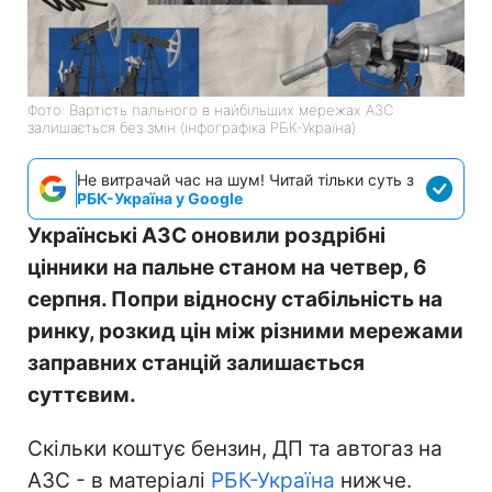
Фото: Вартість пального в найбільших мережах АЗС
залишається без змін (інфографіка РБК-Україна)
Не витрачай час на шум! Читай тільки суть з
РБК-Україна у Google
Українські АЗС оновили роздрібні
цінники на пальне станом на четвер, 6
серпня. Попри відносну стабільність на
ринку, розкид цін між різними мережами
заправних станцій залишається
суттєвим.
Скільки коштує бензин, ДП та автогаз на
АЗС - в матеріалі
РБК-Україна
нижче.