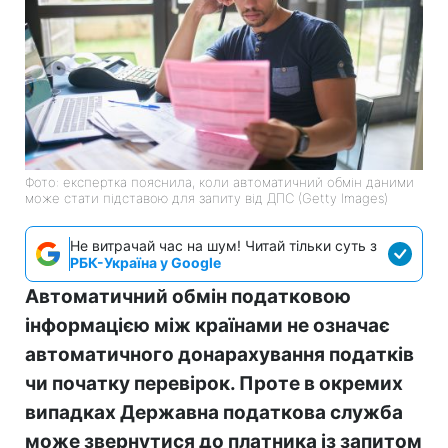
Фото: експертка пояснила, коли автоматичний обмін даними
може стати підставою для запиту від ДПС (Getty Images)
Не витрачай час на шум! Читай тільки суть з
РБК-Україна у Google
Автоматичний обмін податковою
інформацією між країнами не означає
автоматичного донарахування податків
чи початку перевірок. Проте в окремих
випадках Державна податкова служба
може звернутися до платника із запитом