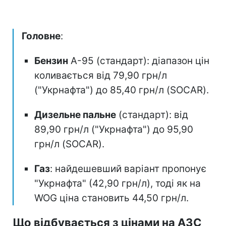
Головне
:
Бензин
А-95 (стандарт): діапазон цін
коливається від 79,90 грн/л
("Укрнафта") до 85,40 грн/л (SOCAR).
Дизельне пальне
(стандарт): від
89,90 грн/л ("Укрнафта") до 95,90
грн/л (SOCAR).
Газ
: найдешевший варіант пропонує
"Укрнафта" (42,90 грн/л), тоді як на
WOG ціна становить 44,50 грн/л.
Що відбувається з цінами на АЗС