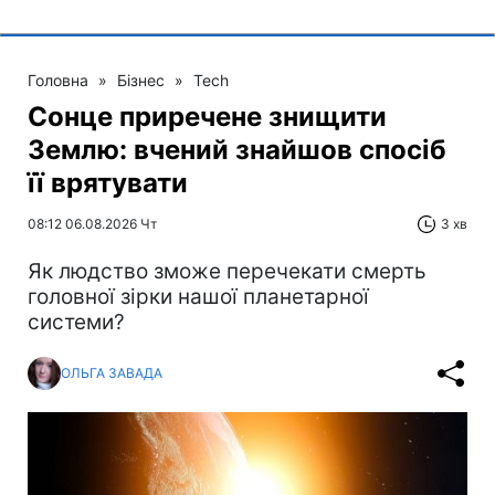
Головна
»
Бізнес
»
Tech
Сонце приречене знищити
Землю: вчений знайшов спосіб
її врятувати
08:12 06.08.2026 Чт
3 хв
Як людство зможе перечекати смерть
головної зірки нашої планетарної
системи?
ОЛЬГА ЗАВАДА