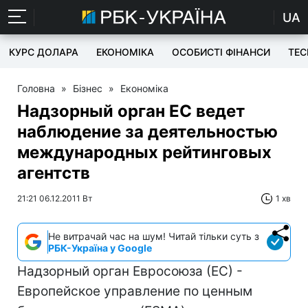
UA
КУРС ДОЛАРА
ЕКОНОМІКА
ОСОБИСТІ ФІНАНСИ
TEC
Головна
»
Бізнес
»
Економіка
Надзорный орган ЕС ведет
наблюдение за деятельностью
международных рейтинговых
агентств
21:21 06.12.2011 Вт
1 хв
Не витрачай час на шум! Читай тільки суть з
РБК-Україна у Google
Надзорный орган Евросоюза (ЕС) -
Европейское управление по ценным