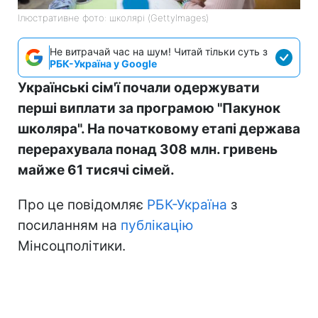
Ілюстративне фото: школярі (GettyImages)
Не витрачай час на шум! Читай тільки суть з
РБК-Україна у Google
Українські сім'ї почали одержувати
перші виплати за програмою "Пакунок
школяра". На початковому етапі держава
перерахувала понад 308 млн. гривень
майже 61 тисячі сімей.
Про це повідомляє
РБК-Україна
з
посиланням на
публікацію
Мінсоцполітики.