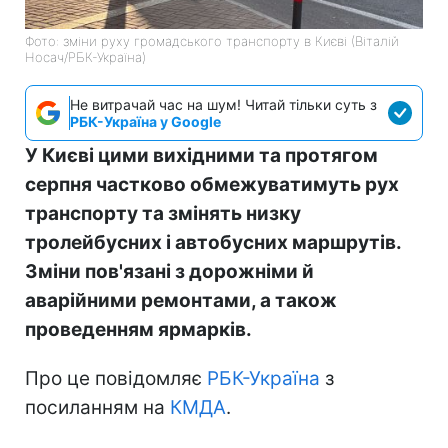
Фото: зміни руху громадського транспорту в Києві (Віталій
Носач/РБК-Україна)
Не витрачай час на шум! Читай тільки суть з
РБК-Україна у Google
У Києві цими вихідними та протягом
серпня частково обмежуватимуть рух
транспорту та змінять низку
тролейбусних і автобусних маршрутів.
Зміни пов'язані з дорожніми й
аварійними ремонтами, а також
проведенням ярмарків.
Про це повідомляє
РБК-Україна
з
посиланням на
КМДА
.