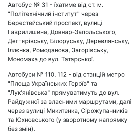
Автобус № 31 - їхатиме від ст. м.
"Політехнічний інститут" через
Берестейський проспект, вулиці
Гаврилишина, Довнар-Запольського,
Дегтярівську, Білоруську, Деревлянську,
Іллєнка, Ромоданова, Загорівську,
Мономаха до вул. Татарської.
Автобуси № 110, 112 - від станцій метро
"Площа Українських Героїв" та
"Лук'янівська" прямуватимуть до вул.
Райдужної за власними маршрутами, далі
через вулиці Микитенка, Сірожупанників
та Юхновського (у зворотному напрямку -
без змін).