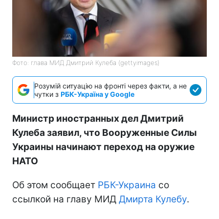
Фото: глава МИД Дмитрий Кулеба (gettyimages)
Розумій ситуацію на фронті через факти, а не
чутки з
РБК-Україна у Google
Министр иностранных дел Дмитрий
Кулеба заявил, что Вооруженные Силы
Украины начинают переход на оружие
НАТО
Об этом сообщает
РБК-Украина
со
ссылкой на главу МИД
Дмирта Кулебу
.