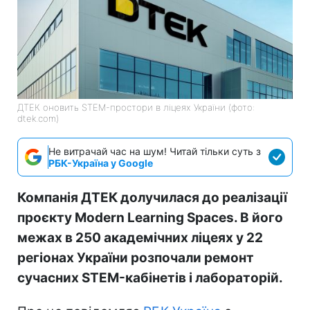
ДТЕК оновить STEM-простори в ліцеях України (фото:
dtek.com)
Не витрачай час на шум! Читай тільки суть з
РБК-Україна у Google
Компанія ДТЕК долучилася до реалізації
проєкту Modern Learning Spaces. В його
межах в 250 академічних ліцеях у 22
регіонах України розпочали ремонт
сучасних STEM-кабінетів і лабораторій.