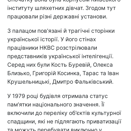
інституту шляхетних дівчат. Згодом тут
працювали різні державні установи.
З палацом пов'язані й трагічні сторінки
української історії. У його стінах
працівники НКВС розстрілювали
представників української інтелігенції.
Серед них були Кость Буревій, Олекса
Близько, Григорій Косинка, Тарас та Іван
Крушельницькі, Дмитро Фальківський.
У 1979 році будівля отримала статус
пам'ятки національного значення. Її
включили до переліку об'єктів культурної
спадщини, які не підлягають приватизації
та можуть перебувати виключно у