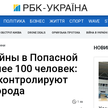
ПОЛІТИКА
БІЗНЕС
ЖИТТЯ
СПОРТ
WAVE
S
ОБСТРІЛ КИЄВА
DRONE DEALS
ОРМУЗЬКА ПРОТОКА
ВІЙНА В УКРАЇНІ
ини
НОВИ
ойны в Попасной
ее 100 человек:
контролируют
орода
1 хв