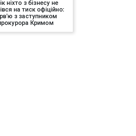
ік ніхто з бізнесу не
івся на тиск офіційно:
ерв'ю з заступником
прокурора Кримом