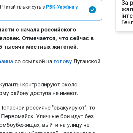
За р
 Читай тільки суть з
РБК-Україна у
жал
інт
Ген
ласти с начала российского
еловек. Отмечается, что сейчас в
,5 тысячи местных жителей.
раина
со ссылкой на
голову
Луганской
ккупанты контролируют около
ому району доступа не имеют.
Попасной россияне "эвакуируют", то
 Первомайск. Уличные бои идут без
бомбоубежищах, выйти на улицу не