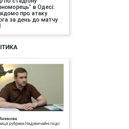
р по стадіону
рноморець" в Одесі:
відомо про атаку
ога за день до матчу
Л
ІТИКА
 Акимова
ниця рубрики Надзвичайні події