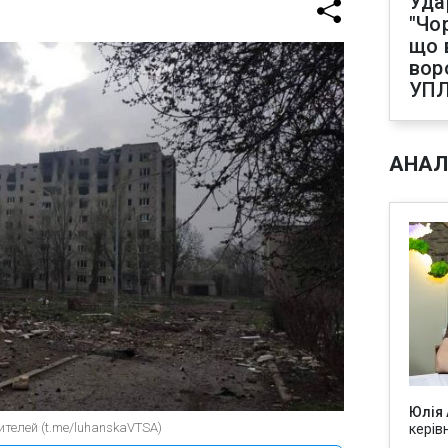
Уда
"Чо
що 
вор
УП
АНАЛ
Юлія
ителей (t.me/luhanskaVTSA)
керів