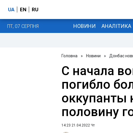
UA
EN
RU
НОВИНИ
АНАЛІТИКА
ПТ, 07 СЕРПНЯ
Головна
»
Новини
»
Донбас нов
С начала в
погибло бол
оккупанты 
половину г
14:23 21.04.2022 Чт