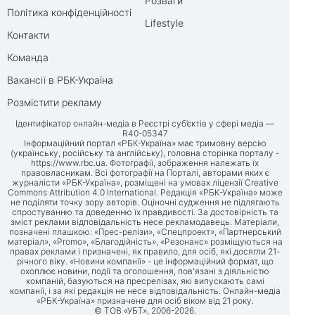
Розваги
Політика конфіденційності
Lifestyle
Контакти
Команда
Вакансії в РБК-Україна
Розмістити рекламу
Ідентифікатор онлайн-медіа в Реєстрі суб’єктів у сфері медіа —
R40-05347
Інформаційний портал «РБК-Україна» має тримовну версію
(українську, російську та англійську), головна сторінка порталу -
https://www.rbc.ua
. Фотографії, зображення належать їх
правовласникам. Всі фотографії на Порталі, авторами яких є
журналісти «РБК-Україна», розміщені на умовах ліцензії Creative
Commons Attribution 4.0 International. Редакція «РБК-Україна» може
не поділяти точку зору авторів. Оціночні судження не підлягають
спростуванню та доведенню їх правдивості. За достовірність та
зміст реклами відповідальність несе рекламодавець. Матеріали,
позначені плашкою: «Прес-релізи», «Спецпроект», «Партнерський
матеріал», «Promo», «Благодійність», «Резонанс» розміщуються на
правах реклами і призначені, як правило, для осіб, які досягли 21-
річного віку. «Новини компанії» - це інформаційний формат, що
охоплює новини, події та оголошення, пов'язані з діяльністю
компаній, базуються на пресрелізах, які випускають самі
компанії, і за які редакція не несе відповідальність. Онлайн-медіа
«РБК-Україна» призначене для осіб віком від 21 року.
© ТОВ «УБТ», 2006-2026.