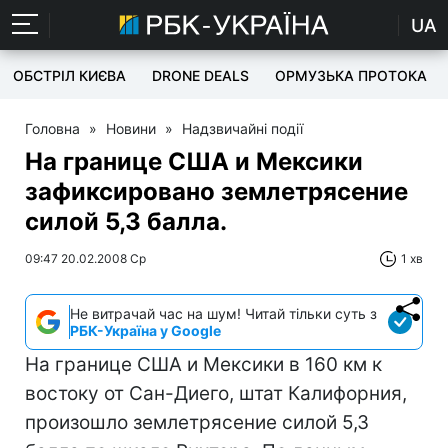
UA
ОБСТРІЛ КИЄВА
DRONE DEALS
ОРМУЗЬКА ПРОТОКА
Головна
»
Новини
»
Надзвичайні події
На границе США и Мексики
зафиксировано землетрясение
силой 5,3 балла.
09:47 20.02.2008 Ср
1 хв
Не витрачай час на шум! Читай тільки суть з
РБК-Україна у Google
На границе США и Мексики в 160 км к
востоку от Сан-Диего, штат Калифорния,
произошло землетрясение силой 5,3