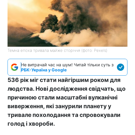
Темна епоха тривала майже сторіччя (фото: Pexels)
Не витрачай час на шум! Читай тільки суть з
РБК-Україна у Google
536 рік міг стати найгіршим роком для
людства. Нові дослідження свідчать, що
причиною стали масштабні вулканічні
виверження, які занурили планету у
тривале похолодання та спровокували
голод і хвороби.