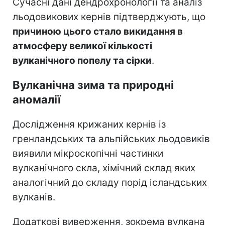
Сучасні дані дендрохронології та аналіз
льодовикових кернів підтверджують, що
причиною цього стало викидання в
атмосферу великої кількості
вулканічного попелу та сірки
.
Вулканічна зима та природні
аномалії
Дослідження крижаних кернів із
гренландських та альпійських льодовиків
виявили мікроскопічні частинки
вулканічного скла, хімічний склад яких
аналогічний до складу порід ісландських
вулканів.
Додаткові виверження, зокрема вулкана