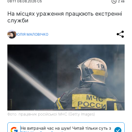
08:11 08.08.2026 Сб
2 хв
На місцях ураження працюють екстренні
служби
ЮЛІЯ МАЛОВІЧКО
Фото: працівник російської МНС (Getty Images)
Не витрачай час на шум! Читай тільки суть з