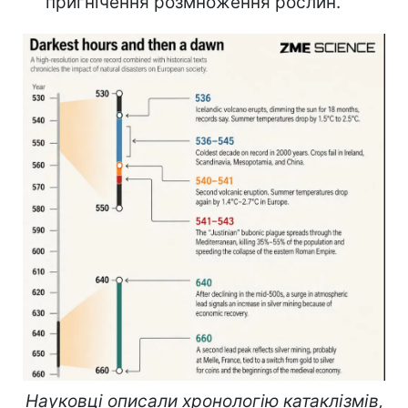
пригнічення розмноження рослин.
Науковці описали хронологію катаклізмів,