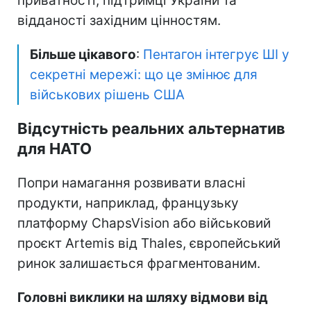
приватності, підтримці України та
відданості західним цінностям.
Більше цікавого
:
Пентагон інтегрує ШІ у
секретні мережі: що це змінює для
військових рішень США
Відсутність реальних альтернатив
для НАТО
Попри намагання розвивати власні
продукти, наприклад, французьку
платформу ChapsVision або військовий
проєкт Artemis від Thales, європейський
ринок залишається фрагментованим.
Головні виклики на шляху відмови від