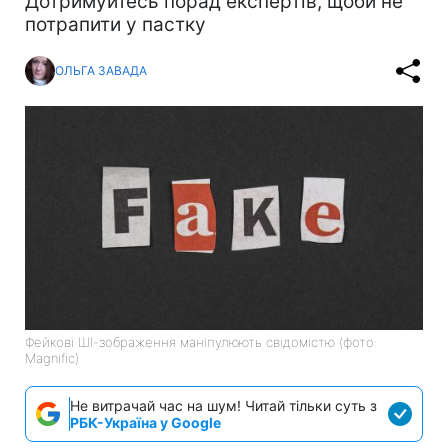
Дотримуйтесь порад експертів, щоби не
потрапити у пастку
ОЛЬГА ЗАВАДА
Фейкові ШІ-зображення маніпулюють свідомістю (фото:
Magnific)
Не витрачай час на шум! Читай тільки суть з
РБК-Україна у Google