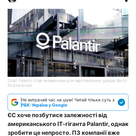
Софт Palantir став незамінним для європейських урядів (фото:
Shutterstock)
Не витрачай час на шум! Читай тільки суть з
РБК-Україна у Google
ЄС хоче позбутися залежності від
американського ІТ-гіганта Palantir, однак
зробити це непросто. ПЗ компанії вже