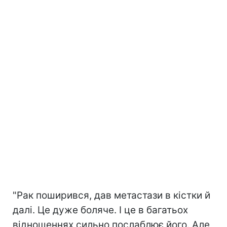
"Рак поширився, дав метастази в кістки й
далі. Це дуже боляче. І це в багатьох
відношеннях сильно послаблює його. Але