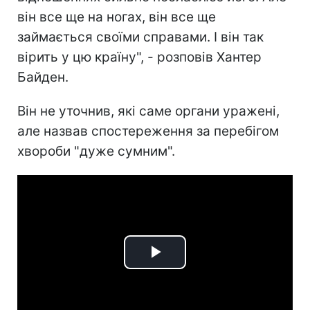
він все ще на ногах, він все ще
займається своїми справами. І він так
вірить у цю країну", - розповів Хантер
Байден.
Він не уточнив, які саме органи уражені,
але назвав спостереження за перебігом
хвороби "дуже сумним".
Play
Video