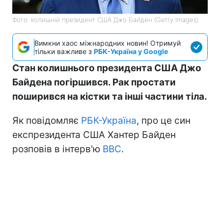
Фото: колишній президент США Джо Байден (Getty Images)
Вимкни хаос міжнародних новин! Отримуй
тільки важливе з
РБК-Україна у Google
Стан колишнього президента США Джо
Байдена погіршився. Рак простати
поширився на кістки та інші частини тіла.
Як повідомляє
РБК-Україна
, про це син
експрезидента США Хантер Байден
розповів в інтерв'ю
BBC
.