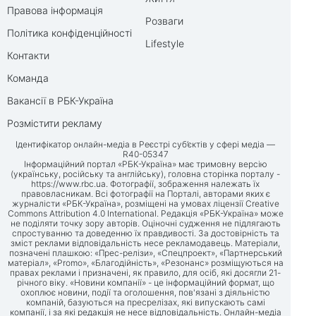
Правова інформація
Розваги
Політика конфіденційності
Lifestyle
Контакти
Команда
Вакансії в РБК-Україна
Розмістити рекламу
Ідентифікатор онлайн-медіа в Реєстрі суб’єктів у сфері медіа —
R40-05347
Інформаційний портал «РБК-Україна» має тримовну версію
(українську, російську та англійську), головна сторінка порталу -
https://www.rbc.ua
. Фотографії, зображення належать їх
правовласникам. Всі фотографії на Порталі, авторами яких є
журналісти «РБК-Україна», розміщені на умовах ліцензії Creative
Commons Attribution 4.0 International. Редакція «РБК-Україна» може
не поділяти точку зору авторів. Оціночні судження не підлягають
спростуванню та доведенню їх правдивості. За достовірність та
зміст реклами відповідальність несе рекламодавець. Матеріали,
позначені плашкою: «Прес-релізи», «Спецпроект», «Партнерський
матеріал», «Promo», «Благодійність», «Резонанс» розміщуються на
правах реклами і призначені, як правило, для осіб, які досягли 21-
річного віку. «Новини компанії» - це інформаційний формат, що
охоплює новини, події та оголошення, пов'язані з діяльністю
компаній, базуються на пресрелізах, які випускають самі
компанії, і за які редакція не несе відповідальність. Онлайн-медіа