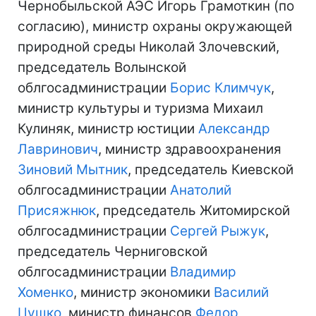
Чернобыльской АЭС Игорь Грамоткин (по
согласию), министр охраны окружающей
природной среды Николай Злочевский,
председатель Волынской
облгосадминистрации
Борис Климчук
,
министр культуры и туризма Михаил
Кулиняк, министр юстиции
Александр
Лавринович
, министр здравоохранения
Зиновий Мытник
, председатель Киевской
облгосадминистрации
Анатолий
Присяжнюк
, председатель Житомирской
облгосадминистрации
Сергей Рыжук
,
председатель Черниговской
облгосадминистрации
Владимир
Хоменко
, министр экономики
Василий
Цушко
, министр финансов
Федор