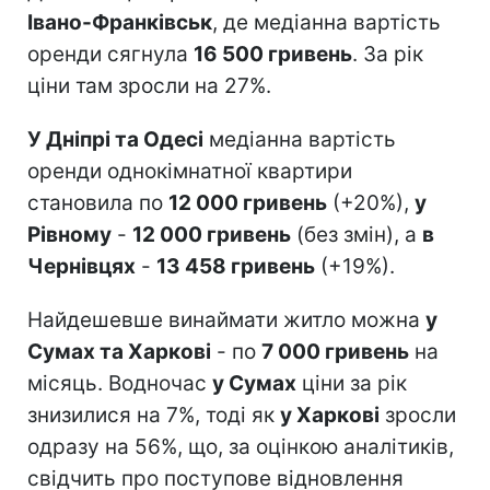
Івано-Франківськ
, де медіанна вартість
оренди сягнула
16 500 гривень
. За рік
ціни там зросли на 27%.
У Дніпрі та Одесі
медіанна вартість
оренди однокімнатної квартири
становила по
12 000 гривень
(+20%),
у
Рівному
-
12 000 гривень
(без змін), а
в
Чернівцях
-
13 458 гривень
(+19%).
Найдешевше винаймати житло можна
у
Сумах та Харкові
- по
7 000 гривень
на
місяць. Водночас
у Сумах
ціни за рік
знизилися на 7%, тоді як
у Харкові
зросли
одразу на 56%, що, за оцінкою аналітиків,
свідчить про поступове відновлення