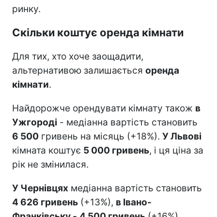
ринку.
Скільки коштує оренда кімнати
Для тих, хто хоче заощадити,
альтернативою залишається
оренда
кімнати
.
Найдорожче орендувати кімнату також
в
Ужгороді
- медіанна вартість становить
6 500
гривень на місяць (+18%).
У Львові
кімната коштує
5 000 гривень
, і ця ціна за
рік не змінилася.
У Чернівцях
медіанна вартість становить
4 626 гривень
(+13%),
в Івано-
Франківську -
4 500 гривень
(+16%).