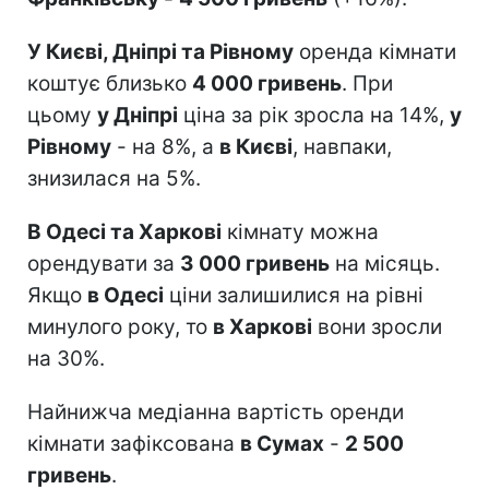
У Києві, Дніпрі та Рівному
оренда кімнати
коштує близько
4 000 гривень
. При
цьому
у Дніпрі
ціна за рік зросла на 14%,
у
Рівному
- на 8%, а
в Києві
, навпаки,
знизилася на 5%.
В Одесі та Харкові
кімнату можна
орендувати за
3 000 гривень
на місяць.
Якщо
в Одесі
ціни залишилися на рівні
минулого року, то
в Харкові
вони зросли
на 30%.
Найнижча медіанна вартість оренди
кімнати зафіксована
в Сумах
-
2 500
гривень
.