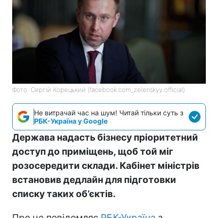
Фото: Сергій Корецький (facebook.com_zelenskyy.official)
Не витрачай час на шум! Читай тільки суть з
РБК-Україна у Google
Держава надасть бізнесу пріоритетний
доступ до приміщень, щоб той міг
розосередити склади. Кабінет міністрів
встановив дедлайн для підготовки
списку таких об’єктів.
Про це повідомляє
РБК-Україна
з