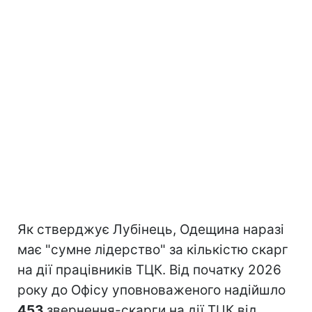
Як стверджує Лубінець, Одещина наразі
має "сумне лідерство" за кількістю скарг
на дії працівників ТЦК. Від початку 2026
року до Офісу уповноваженого надійшло
453
звернення-скарги на дії ТЦК від