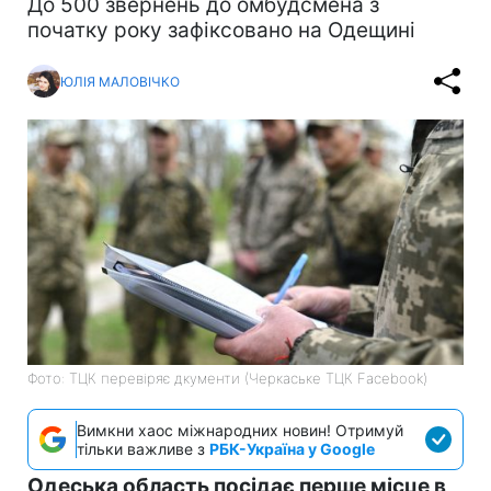
До 500 звернень до омбудсмена з
початку року зафіксовано на Одещині
ЮЛІЯ МАЛОВІЧКО
Фото: ТЦК перевіряє дкументи (Черкаське ТЦК Facebook)
Вимкни хаос міжнародних новин! Отримуй
тільки важливе з
РБК-Україна у Google
Одеська область посідає перше місце в