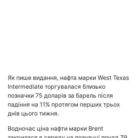
Як пише видання, нафта марки West Texas
Intermediate торгувалася близько
позначки 75 доларів за барель після
падіння на 11% протягом перших трьох
днів цього тижня.
Водночас ціна нафти марки Brent
закрилася в середу на позначці понад 79