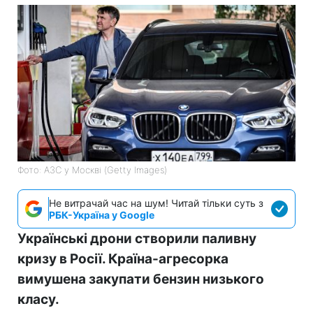
Фото: АЗС у Москві (Getty Images)
Не витрачай час на шум! Читай тільки суть з
РБК-Україна у Google
Українські дрони створили паливну
кризу в Росії. Країна-агресорка
вимушена закупати бензин низького
класу.