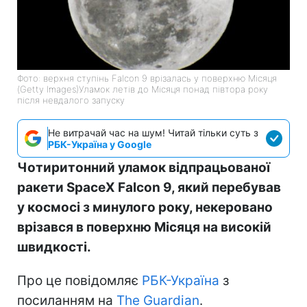
Фото: верхня ступінь Falcon 9 врізалась у поверхню Місяця
(Getty Images)Уламок летів до Місяця понад півтора року
після невдалого запуску
Не витрачай час на шум! Читай тільки суть з
РБК-Україна у Google
Чотиритонний уламок відпрацьованої
ракети SpaceX Falcon 9, який перебував
у космосі з минулого року, некеровано
врізався в поверхню Місяця на високій
швидкості.
Про це повідомляє
РБК-Україна
з
посиланням на
The Guardian
.