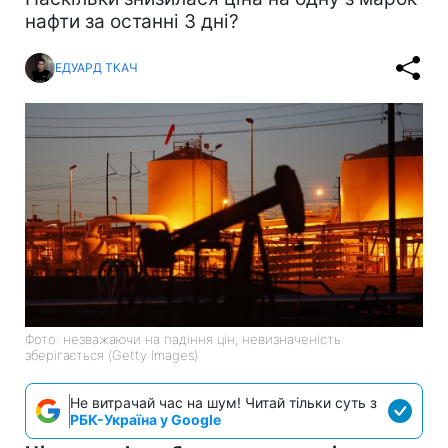
нафти за останні 3 дні?
ЕДУАРД ТКАЧ
Фото: незважаючи на падіння цін, невизначеність
зберігається (Getty Images)
Не витрачай час на шум! Читай тільки суть з
РБК-Україна у Google