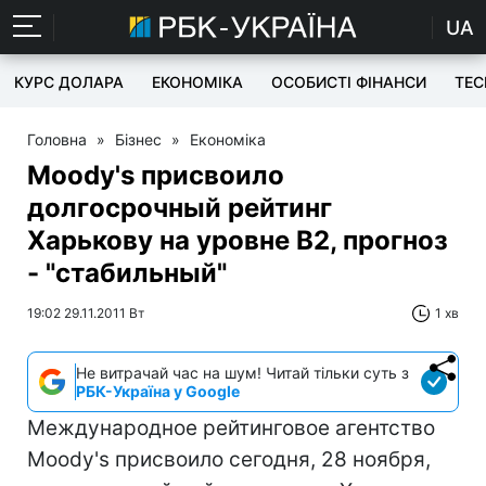
UA
КУРС ДОЛАРА
ЕКОНОМІКА
ОСОБИСТІ ФІНАНСИ
TEC
Головна
»
Бізнес
»
Економіка
Moody's присвоило
долгосрочный рейтинг
Харькову на уровне B2, прогноз
- "стабильный"
19:02 29.11.2011 Вт
1 хв
Не витрачай час на шум! Читай тільки суть з
РБК-Україна у Google
Международное рейтинговое агентство
Moody's присвоило сегодня, 28 ноября,