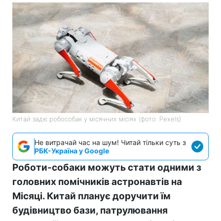
Китай задіє робособак у місячних місіях (фото: Pexels)
Не витрачай час на шум! Читай тільки суть з
РБК-Україна у Google
Роботи-собаки можуть стати одними з
головних помічників астронавтів на
Місяці. Китай планує доручити їм
будівництво бази, патрулювання