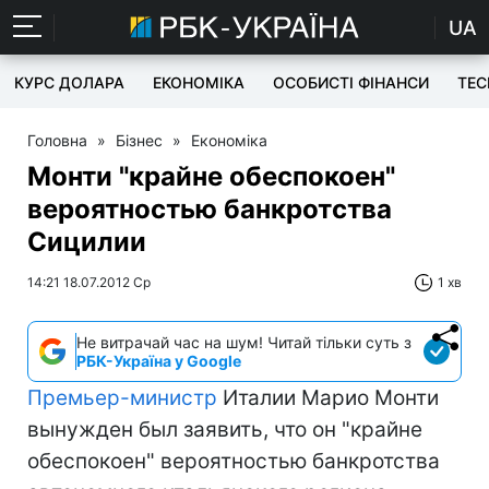
UA
КУРС ДОЛАРА
ЕКОНОМІКА
ОСОБИСТІ ФІНАНСИ
TEC
Головна
»
Бізнес
»
Економіка
Монти "крайне обеспокоен"
вероятностью банкротства
Сицилии
14:21 18.07.2012 Ср
1 хв
Не витрачай час на шум! Читай тільки суть з
РБК-Україна у Google
Премьер-министр
Италии Марио Монти
вынужден был заявить, что он "крайне
обеспокоен" вероятностью банкротства