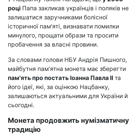
році
Папа закликав українців і поляків не
залишатися заручниками болісної
історичної пам'яті, визнавати помилки
минулого, прощати образи та просити
пробачення за власні провини.
За словами голови НБУ Андрія Пишного,
майбутня пам'ятна монета має зберегти
пам'ять про постать Іоанна Павла II
та
його ідеї, які, за оцінкою Нацбанку,
залишаються актуальними для України й
сьогодні.
Монета продовжить нумізматичну
традицію