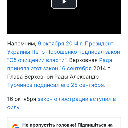
Play
Video
Напомним,
9 октября 2014 г. Президент
Украины Петр Порошенко подписал закон
"Об очищении власти
". Верховная
Рада
приняла этот закон 16 сентября
2014 г.
Глава Верховной Рады Александр
Турчинов подписал его 25 сентября.
16 октября
закон о люстрации вступил в
силу.
Не пропустіть головне! Підпишіться на