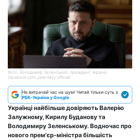
Фото: Володимир Зеленський, президент України
(facebook.com_zelenskyy.official)
Не витрачай час на шум! Читай тільки суть з
РБК-Україна у Google
Українці найбільше довіряють Валерію
Залужному, Кирилу Буданову та
Володимиру Зеленському. Водночас про
нового прем'єр-міністра більшість