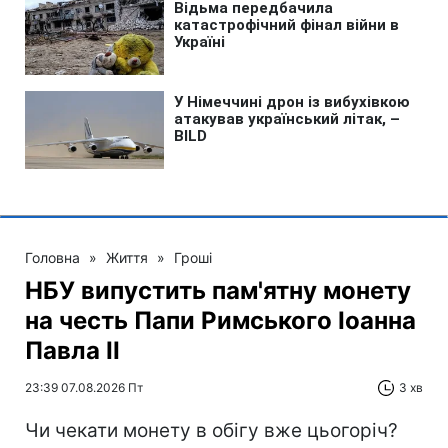
Головна
»
Життя
»
Гроші
НБУ випустить пам'ятну монету
на честь Папи Римського Іоанна
Павла II
23:39 07.08.2026 Пт
3 хв
Чи чекати монету в обігу вже цьогоріч?