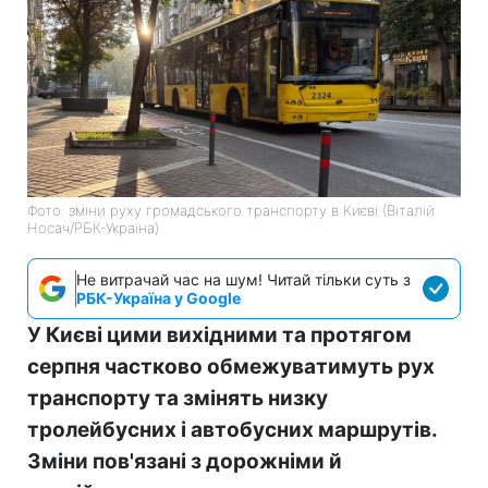
Фото: зміни руху громадського транспорту в Києві (Віталій
Носач/РБК-Україна)
Не витрачай час на шум! Читай тільки суть з
РБК-Україна у Google
У Києві цими вихідними та протягом
серпня частково обмежуватимуть рух
транспорту та змінять низку
тролейбусних і автобусних маршрутів.
Зміни пов'язані з дорожніми й