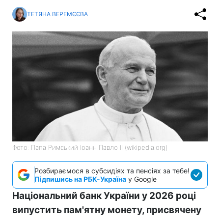
ТЕТЯНА ВЕРЕМЄЄВА
Фото: Папа Римський Іоанн Павло II (wikipedia.org)
Розбираємося в субсидіях та пенсіях за тебе!
Підпишись на РБК-Україна
у Google
Національний банк України у 2026 році
випустить пам'ятну монету, присвячену