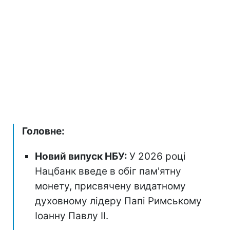
Головне:
Новий випуск НБУ:
У 2026 році
Нацбанк введе в обіг пам'ятну
монету, присвячену видатному
духовному лідеру Папі Римському
Іоанну Павлу II.