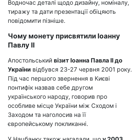
Водночас деталі щодо дизайну, номіналу,
тиражу та дати презентації обіцяють
повідомити пізніше.
Чому монету присвятили Іоанну
Павлу II
Апостольський
візит Іоанна Павла II до
України
відбувся 23-27 червня 2001 року.
Під час першого звернення в Києві
понтифік назвав себе другом
українського народу, говорив про
особливе місце України між Сходом і
Заходом та наголосив на її
європейському покликанні.
У Нацбанку також нагадали, що
у 2003