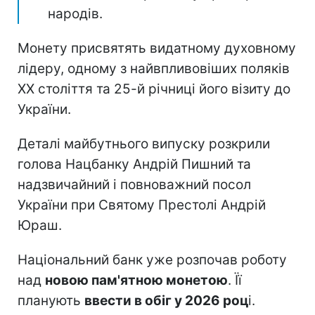
народів.
Монету присвятять видатному духовному
лідеру, одному з найвпливовіших поляків
ХХ століття та 25-й річниці його візиту до
України.
Деталі майбутнього випуску розкрили
голова Нацбанку Андрій Пишний та
надзвичайний і повноважний посол
України при Святому Престолі Андрій
Юраш.
Національний банк уже розпочав роботу
над
новою пам'ятною монетою
. Її
планують
ввести в обіг у 2026 роц
і.