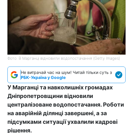
Фото: В Марганці відновили водопостачання (Getty Images)
Не витрачай час на шум! Читай тільки суть з
РБК-Україна у Google
У Марганці та навколишніх громадах
Дніпропетровщини відновили
централізоване водопостачання. Роботи
на аварійній ділянці завершені, а за
підсумками ситуації ухвалили кадрові
рішення.