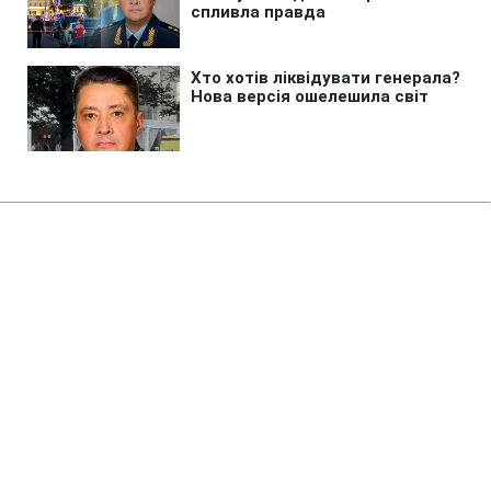
Головна
»
Життя
»
Суспільство
Суд повернув державі
Жовтневий палац у Києві
14:33 08.08.2026 Сб
2 хв
Історична будівля роками залишалася у
приватній власності попри особливий
статус