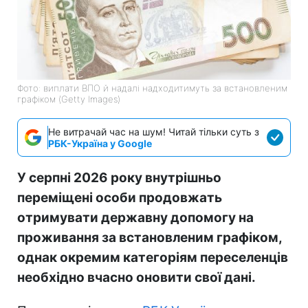
Фото: виплати ВПО й надалі надходитимуть за встановленим
графіком (Getty Images)
Не витрачай час на шум! Читай тільки суть з
РБК-Україна у Google
У серпні 2026 року внутрішньо
переміщені особи продовжать
отримувати державну допомогу на
проживання за встановленим графіком,
однак окремим категоріям переселенців
необхідно вчасно оновити свої дані.