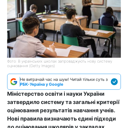
Фото: В українських школах запроваджують нову систему
оцінювання (Getty Images)
Не витрачай час на шум! Читай тільки суть з
РБК-Україна у Google
Міністерство освіти і науки України
затвердило систему та загальні критерії
оцінювання результатів навчання учнів.
Нові правила визначають єдині підходи
до оцінювання школярів у закладах