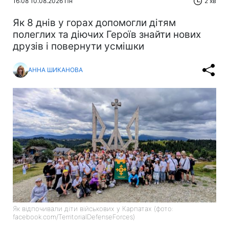
16:08 10.08.2026 Пн
2 хв
Як 8 днів у горах допомогли дітям
полеглих та діючих Героїв знайти нових
друзів і повернути усмішки
АННА ШИКАНОВА
Як відпочивали діти військових у Карпатах (фото:
facebook.com/TerritorialDefenseForces)