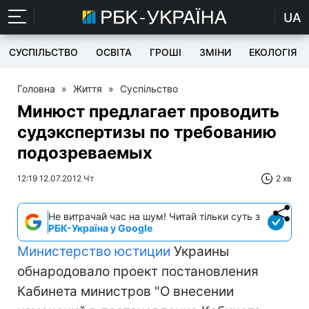
UA
СУСПІЛЬСТВО
ОСВІТА
ГРОШІ
ЗМІНИ
ЕКОЛОГІЯ
Головна
»
Життя
»
Суспільство
Минюст предлагает проводить
судэкспертизы по требованию
подозреваемых
12:19 12.07.2012 Чт
2 хв
Не витрачай час на шум! Читай тільки суть з
РБК-Україна у Google
Министерство юстиции
Украины
обнародовало проект постановления
Кабинета министров "О внесении