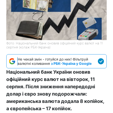
Фото: Національний банк оновив офіційний курс валют на 11
серпня (колаж РБК-Україна)
Не чекай змін - готуйся до них! Фільтруй
валютні коливання
з РБК-Україна у Google
Національний банк України оновив
офіційний курс валют на вівторок, 11
серпня. Після зниження напередодні
долар і євро знову подорожчали:
американська валюта додала 8 копійок,
а європейська – 17 копійок.