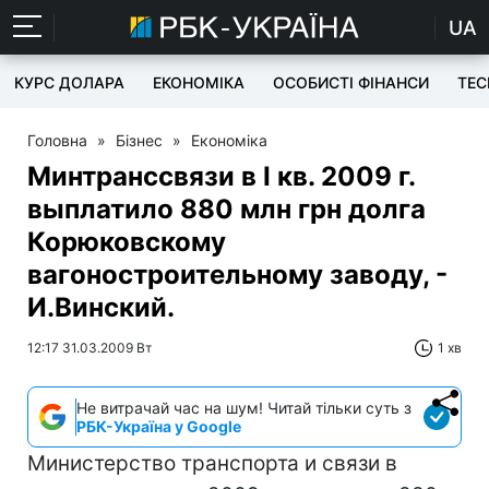
UA
КУРС ДОЛАРА
ЕКОНОМІКА
ОСОБИСТІ ФІНАНСИ
TEC
Головна
»
Бізнес
»
Економіка
Минтранссвязи в I кв. 2009 г.
выплатило 880 млн грн долга
Корюковскому
вагоностроительному заводу, -
И.Винский.
12:17 31.03.2009 Вт
1 хв
Не витрачай час на шум! Читай тільки суть з
РБК-Україна у Google
Министерство транспорта и связи в