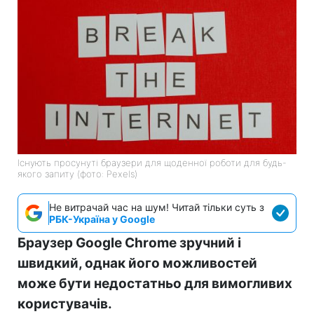
Існують просунуті браузери для щоденної роботи для будь-
якого запиту (фото: Pexels)
Не витрачай час на шум! Читай тільки суть з
РБК-Україна у Google
Браузер Google Chrome зручний і
швидкий, однак його можливостей
може бути недостатньо для вимогливих
користувачів.