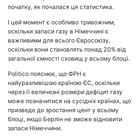
початку, як почалася ця статистика.
І цей момент є особливо тривожним,
оскільки запаси газу в Німеччині є
важливими для всього Євросоюзу,
оскільки вони становлять понад 20% від
загальної ємності сховищ у всьому блоці.
Politico пояснює, що ФРН є
найуразливішою країною ЄС, оскільки
через її величезні розміри дефіцит газу
може позначитися на сусідніх країнах, що
призведе до зростання цент у всьому
блоці, якщо Берлін не зможе відновити
запаси Німеччини.