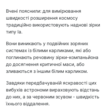
Вчені пояснили: для вимірювання
швидкості розширення космосу
традиційно використовують наднові зірки
типу Ia.
Вони виникають у подвійних зоряних
системах із білими карликами, які або
поглинають речовину зірки-компаньйона
до досягнення критичної маси, або
зливаються з іншим білим карликом.
Завдяки передбачуваній яскравості цих
вибухів астрономи вираховують відстань
до них, а за червоним зсувом - швидкість
їхнього віддалення.