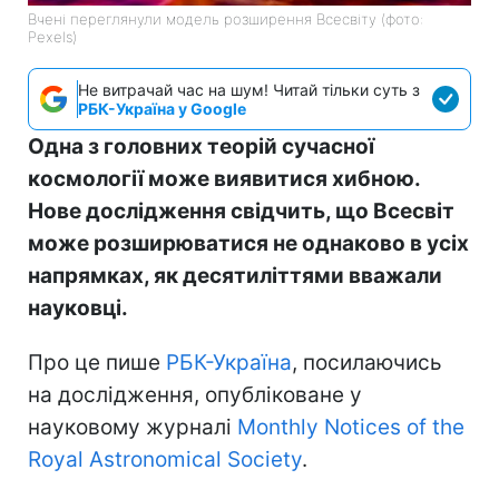
Вчені переглянули модель розширення Всесвіту (фото:
Pexels)
Не витрачай час на шум! Читай тільки суть з
РБК-Україна у Google
Одна з головних теорій сучасної
космології може виявитися хибною.
Нове дослідження свідчить, що Всесвіт
може розширюватися не однаково в усіх
напрямках, як десятиліттями вважали
науковці.
Про це пише
РБК-Україна
, посилаючись
на дослідження, опубліковане у
науковому журналі
Monthly Notices of the
Royal Astronomical Society
.