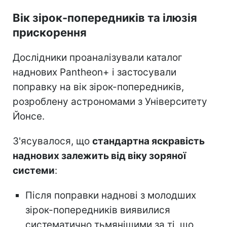
Вік зірок-попередників та ілюзія
прискорення
Дослідники проаналізували каталог
наднових Pantheon+ і застосували
поправку на вік зірок-попередників,
розроблену астрономами з Університету
Йонсе.
З'ясувалося, що
стандартна яскравість
наднових залежить від віку зоряної
системи
:
Після поправки наднові з молодших
зірок-попередників виявилися
систематично тьмянішими за ті, що