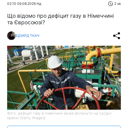
02:10 09.08.2026 Нд
2 хв
Що відомо про дефіцит газу в Німеччині
та Євросоюзі?
ЕДУАРД ТКАЧ
Фото: дефіцит газу в Німеччині може вплинути на сусідні
країни (Getty Images)