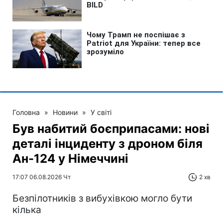
Головна
»
Новини
»
У світі
Був набитий боєприпасами: нові
деталі інциденту з дроном біля
Ан-124 у Німеччині
17:07 06.08.2026 Чт
2 хв
Безпілотників з вибухівкою могло бути
кілька