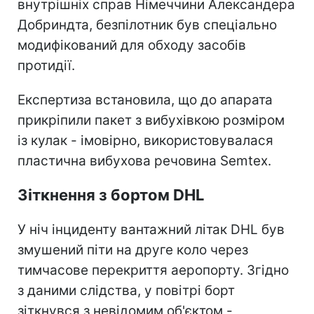
внутрішніх справ Німеччини Александера
Добриндта, безпілотник був спеціально
модифікований для обходу засобів
протидії.
Експертиза встановила, що до апарата
прикріпили пакет з вибухівкою розміром
із кулак - імовірно, використовувалася
пластична вибухова речовина Semtex.
Зіткнення з бортом DHL
У ніч інциденту вантажний літак DHL був
змушений піти на друге коло через
тимчасове перекриття аеропорту. Згідно
з даними слідства, у повітрі борт
зіткнувся з невідомим об'єктом -