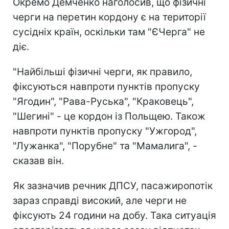
Окремо Демченко наголосив, що фізичні
черги на перетин кордону є на території
сусідніх країн, оскільки там "ЄЧерга" не
діє.
"Найбільші фізичні черги, як правило,
фіксуються навпроти пунктів пропуску
"Ягодин", "Рава-Руська", "Краковець",
"Шегині" - це кордон із Польщею. Також
навпроти пунктів пропуску "Ужгород",
"Лужанка", "Порубне" та "Мамалига", -
сказав він.
Як зазначив речник ДПСУ, пасажиропотік
зараз справді високий, але черги не
фіксують 24 години на добу. Така ситуація