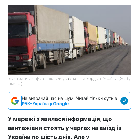
Ілюстративне фото: що відбувається на кордоні України (Getty
Images)
Не витрачай час на шум! Читай тільки суть з
РБК-Україна у Google
У мережі з'явилася інформація, що
вантажівки стоять у чергах на виїзд із
України по шість днів. Але у