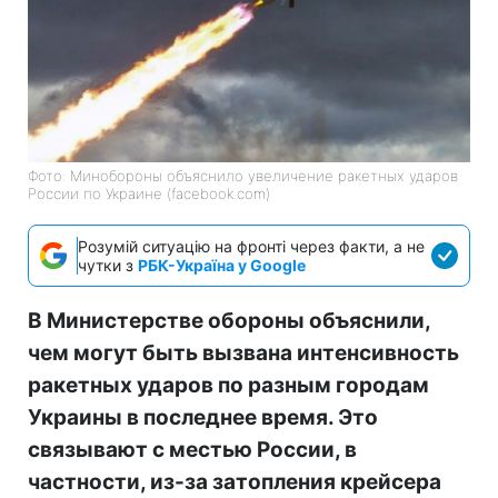
Фото: Минобороны объяснило увеличение ракетных ударов
России по Украине (facebook.com)
Розумій ситуацію на фронті через факти, а не
чутки з
РБК-Україна у Google
В Министерстве обороны объяснили,
чем могут быть вызвана интенсивность
ракетных ударов по разным городам
Украины в последнее время. Это
связывают с местью России, в
частности, из-за затопления крейсера