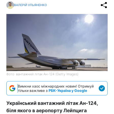
ВАЛЕРІЙ УЛЬЯНЕНКО
Фото: вантажний літак Ан-124 (Getty Images)
Вимкни хаос міжнародних новин! Отримуй
тільки важливе з
РБК-Україна у Google
Український вантажний літак Ан-124,
біля якого в аеропорту Лейпцига