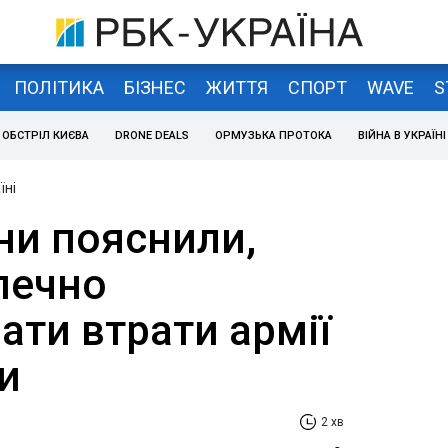
ПОЛІТИКА
БІЗНЕС
ЖИТТЯ
СПОРТ
WAVE
S
ОБСТРІЛ КИЄВА
DRONE DEALS
ОРМУЗЬКА ПРОТОКА
ВІЙНА В УКРАЇНІ
їні
ни пояснили,
печно
ати втрати армії
ни
2 хв