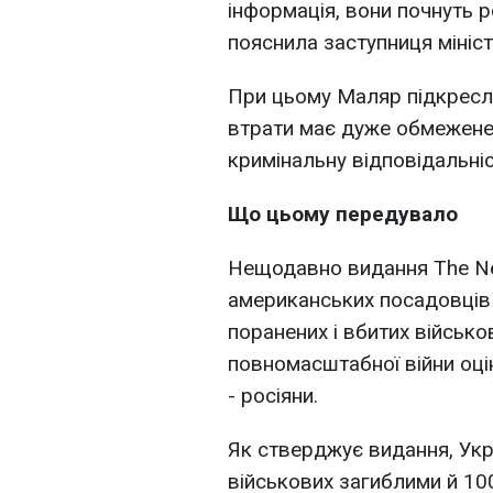
інформація, вони почнуть ро
пояснила заступниця мініст
При цьому Маляр підкресли
втрати має дуже обмежене 
кримінальну відповідальні
Що цьому передувало
Нещодавно видання The Ne
американських посадовців 
поранених і вбитих військов
повномасштабної війни оці
- росіяни.
Як стверджує видання, Укр
військових загиблими й 10