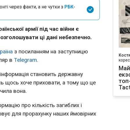
нті через факти, а не чутки з
РБК-
аїнської армії під час війни є
зголошувати ці дані небезпечно.
раїна
з посиланням на заступницю
Кост
ляр в
Telegram.
корес
Май
я інформація становить державну
екз
топ
ь щось хоче приховати, а тому що це
Tact
ачила вона.
рмацію про кількість загиблих і
овує для прорахунку наших ймовірних