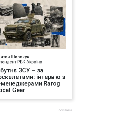
янтин Широкун
пондент РБК-Україна
бутнє ЗСУ – за
оскелетами: інтерв'ю з
-менеджерами Rarog
ical Gear