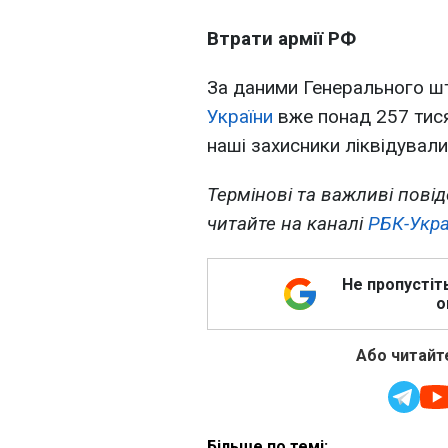
Втрати армії РФ
За даними Генерального ш
України
вже понад 257 тися
наші захисники ліквідували
Термінові та важливі повід
читайте на каналі
РБК-Укра
Не пропустіт
о
Або читайте
Більше по темі: