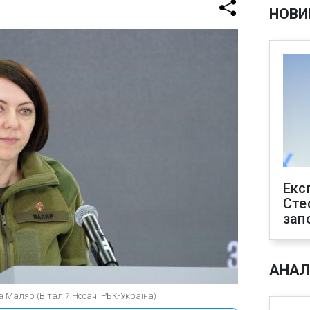
НОВИ
Екс
Сте
зап
АНАЛ
а Маляр (Віталій Носач, РБК-Україна)