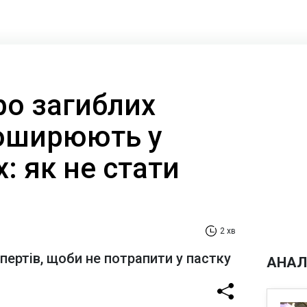
ро загиблих
поширюють у
 як не стати
2 хв
ертів, щоби не потрапити у пастку
АНАЛ