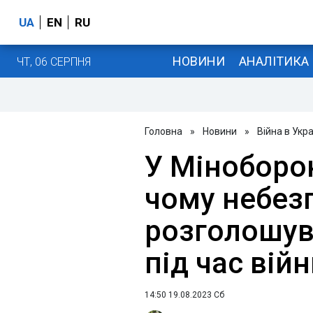
UA
EN
RU
НОВИНИ
АНАЛІТИКА
ЧТ, 06 СЕРПНЯ
Головна
»
Новини
»
Війна в Укра
У Міноборо
чому небез
розголошув
під час вій
14:50 19.08.2023 Сб