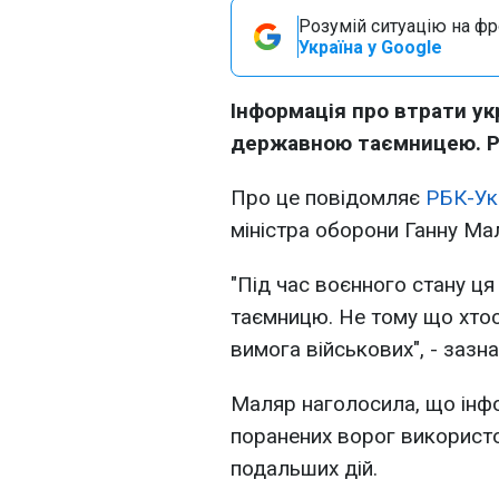
Розумій ситуацію на фро
Україна у Google
Інформація про втрати укр
державною таємницею. Ро
Про це повідомляє
РБК-Ук
міністра оборони Ганну Ма
"Під час воєнного стану ц
таємницю. Не тому що хтос
вимога військових", - зазн
Маляр наголосила, що інфо
поранених ворог використ
подальших дій.