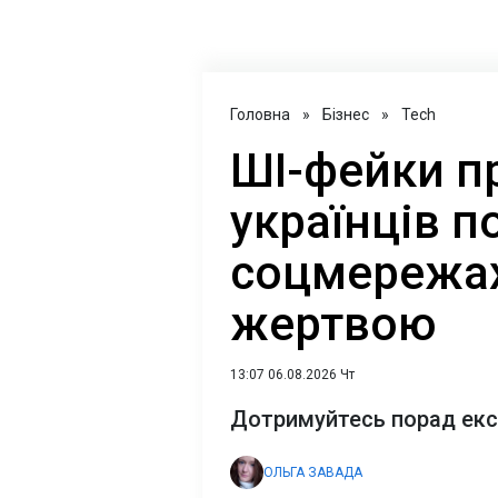
Головна
»
Бізнес
»
Tech
ШІ-фейки п
українців 
соцмережах:
жертвою
13:07 06.08.2026 Чт
Дотримуйтесь порад експ
ОЛЬГА ЗАВАДА