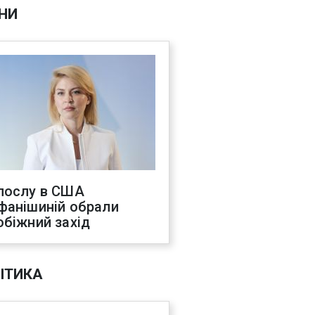
НИ
послу в США
фанішиній обрали
обіжний захід
ІТИКА