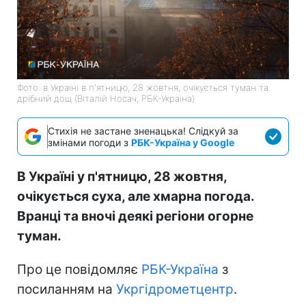
Фото: в Україні в п'ятницю, 28 жовтня, очікується туман та
дрібний дощ (Віталій Носач, РБК-Україна)
Стихія не застане зненацька! Слідкуй за
змінами погоди з
РБК-Україна у Google
В Україні у п'ятницю, 28 жовтня,
очікується суха, але хмарна погода.
Вранці та вночі деякі регіони огорне
туман.
Про це повідомляє
РБК-Україна
з
посиланням на
Укргідрометцентр
.