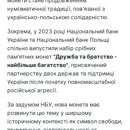
монети стане продовженням
нумізматичної традиції, пов'язаної з
українсько-польською солідарністю.
Зокрема, у 2023 році Національний банк
України та Національний банк Польщі
спільно випустили набір срібних
пам'ятних монет
"Дружба та братство -
найбільше багатство"
, присвячений
партнерству двох держав та підтримці
України після початку повномасштабної
російської агресії.
За задумом НБУ, нова монета має
розвинути цю тему у ширшому
історичному контексті як символ свободи,
примирення, відповідальності за