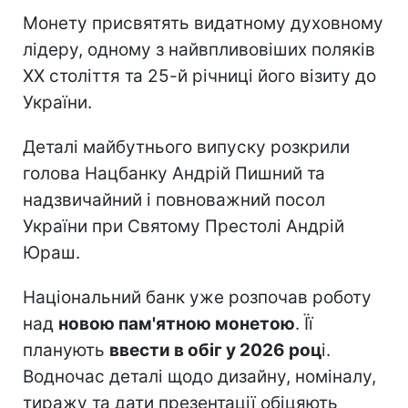
Монету присвятять видатному духовному
лідеру, одному з найвпливовіших поляків
ХХ століття та 25-й річниці його візиту до
України.
Деталі майбутнього випуску розкрили
голова Нацбанку Андрій Пишний та
надзвичайний і повноважний посол
України при Святому Престолі Андрій
Юраш.
Національний банк уже розпочав роботу
над
новою пам'ятною монетою
. Її
планують
ввести в обіг у 2026 роц
і.
Водночас деталі щодо дизайну, номіналу,
тиражу та дати презентації обіцяють