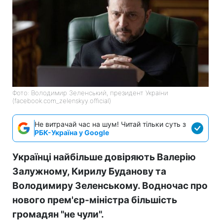
Фото: Володимир Зеленський, президент України
(facebook.com_zelenskyy.official)
Не витрачай час на шум! Читай тільки суть з
РБК-Україна у Google
Українці найбільше довіряють Валерію
Залужному, Кирилу Буданову та
Володимиру Зеленському. Водночас про
нового прем'єр-міністра більшість
громадян "не чули".