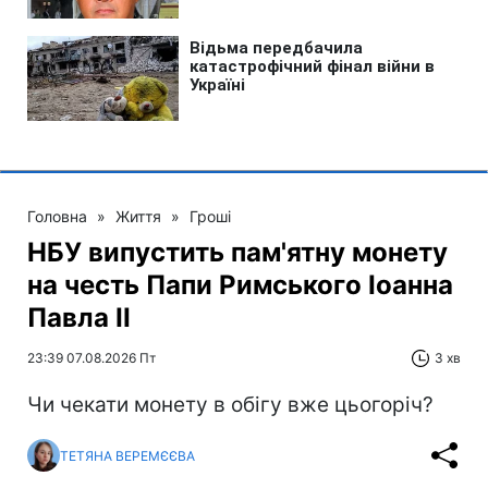
Головна
»
Життя
»
Гроші
НБУ випустить пам'ятну монету
на честь Папи Римського Іоанна
Павла II
23:39 07.08.2026 Пт
3 хв
Чи чекати монету в обігу вже цьогоріч?
ТЕТЯНА ВЕРЕМЄЄВА