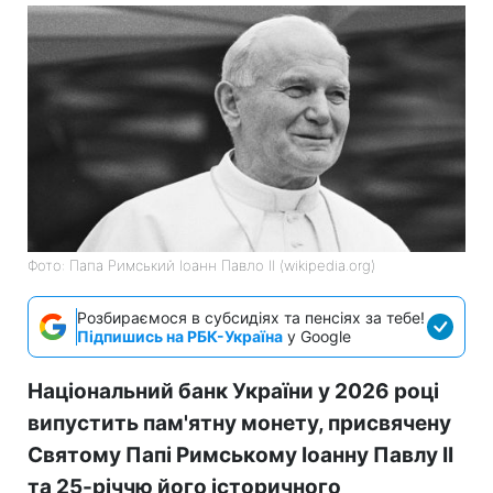
Фото: Папа Римський Іоанн Павло II (wikipedia.org)
Розбираємося в субсидіях та пенсіях за тебе!
Підпишись на РБК-Україна
у Google
Національний банк України у 2026 році
випустить пам'ятну монету, присвячену
Святому Папі Римському Іоанну Павлу II
та 25-річчю його історичного