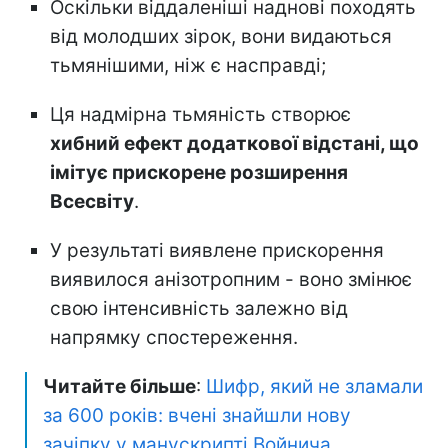
Оскільки віддаленіші наднові походять
від молодших зірок, вони видаються
тьмянішими, ніж є насправді;
Ця надмірна тьмяність створює
хибний ефект додаткової відстані, що
імітує прискорене розширення
Всесвіту
.
У результаті виявлене прискорення
виявилося анізотропним - воно змінює
свою інтенсивність залежно від
напрямку спостереження.
Читайте більше
:
Шифр, який не зламали
за 600 років: вчені знайшли нову
зачіпку у манускрипті Войнича