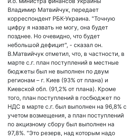
и.о. министра финансов Украины
Владимир Матвийчук, передает
корреспондент РБК-Украина. "Точную
цифру я назвать не могу, она будет
позднее. Но очевидно, что будет
небольшой дефицит", - сказал он.
В.Матвийчук отметил, что, в частности, в
марте с.г. план поступлений в местные
бюджеты был не выполнен по двум
регионам – г. Киев (93% от плана) и
Киевской обл. (91,2% от плана). Кроме
того, план поступлений в госбюджет по
НДС в марте с.г. был выполнен на 96,8% с
учетом возмещения, а план поступлений
по акцизному сбору был выполнен на
97,8%. "Это резерв, над которым надо