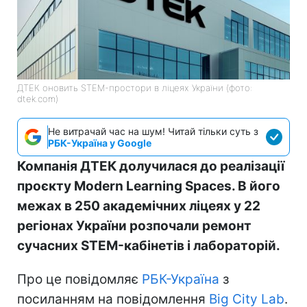
ДТЕК оновить STEM-простори в ліцеях України (фото:
dtek.com)
Не витрачай час на шум! Читай тільки суть з
РБК-Україна у Google
Компанія ДТЕК долучилася до реалізації
проєкту Modern Learning Spaces. В його
межах в 250 академічних ліцеях у 22
регіонах України розпочали ремонт
сучасних STEM-кабінетів і лабораторій.
Про це повідомляє
РБК-Україна
з
посиланням на повідомлення
Big City Lab
.