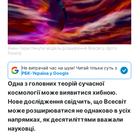
Вчені переглянули модель розширення Всесвіту (фото:
Pexels)
Не витрачай час на шум! Читай тільки суть з
РБК-Україна у Google
Одна з головних теорій сучасної
космології може виявитися хибною.
Нове дослідження свідчить, що Всесвіт
може розширюватися не однаково в усіх
напрямках, як десятиліттями вважали
науковці.