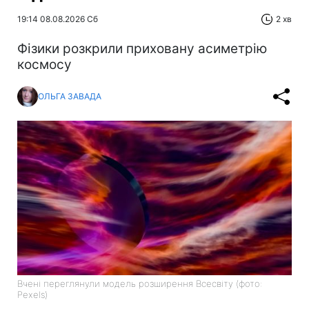
19:14 08.08.2026 Сб
2 хв
Фізики розкрили приховану асиметрію
космосу
ОЛЬГА ЗАВАДА
Вчені переглянули модель розширення Всесвіту (фото:
Pexels)