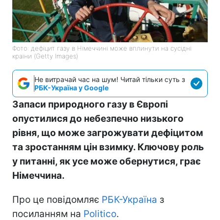
Фото: дефіцит газу в Німеччині може вплинути на сусідні
країни (Getty Images)
Не витрачай час на шум! Читай тільки суть з
РБК-Україна у Google
Запаси природного газу в Європі
опустилися до небезпечно низького
рівня, що може загрожувати дефіцитом
та зростанням цін взимку. Ключову роль
у питанні, як усе може обернутися, грає
Німеччина.
Про це повідомляє
РБК-Україна
з
посиланням на
Politico
.