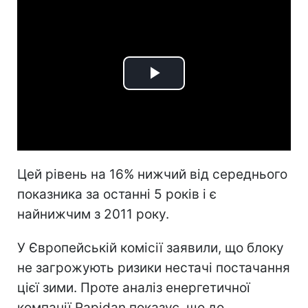
Play
Video
Цей рівень на 16% нижчий від середнього
показника за останні 5 років і є
найнижчим з 2011 року.
У Європейській комісії заявили, що блоку
не загрожують ризики нестачі постачання
цієї зими. Проте аналіз енергетичної
компанії Rapidan показує, що до