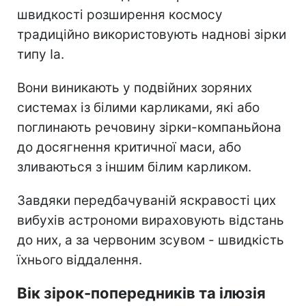
швидкості розширення космосу
традиційно використовують наднові зірки
типу Ia.
Вони виникають у подвійних зоряних
системах із білими карликами, які або
поглинають речовину зірки-компаньйона
до досягнення критичної маси, або
зливаються з іншим білим карликом.
Завдяки передбачуваній яскравості цих
вибухів астрономи вираховують відстань
до них, а за червоним зсувом - швидкість
їхнього віддалення.
Вік зірок-попередників та ілюзія