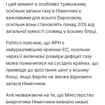
І цей момент є особливо тривожним,
оскільки запаси газу в Німеччині є
важливими для всього Євросоюзу,
оскільки вони становлять понад 20% від
загальної ємності сховищ у всьому блоці.
Politico пояснює, що ФРН є
найуразливішою країною ЄС, оскільки
через її величезні розміри дефіцит газу
може позначитися на сусідніх країнах, що
призведе до зростання цент у всьому
блоці, якщо Берлін не зможе відновити
запаси Німеччини.
Але незважаючи на те, що Міністерство
енергетики Німеччини визнало низькі