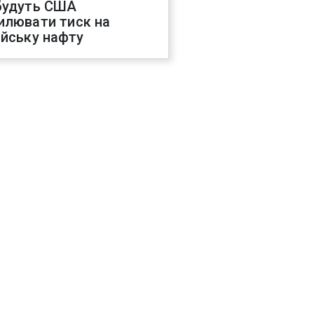
будуть США
илювати тиск на
ійську нафту