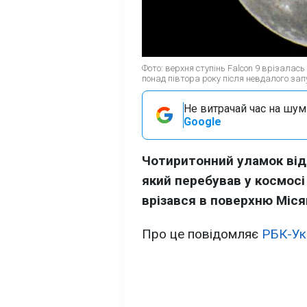
Фото: верхня ступінь Falcon 9 врізалас
понад півтора року після невдалого зап
Не витрачай час на шум!
Google
Чотиритонний уламок відп
який перебував у космосі
врізався в поверхню Міся
Про це повідомляє
РБК-Ук