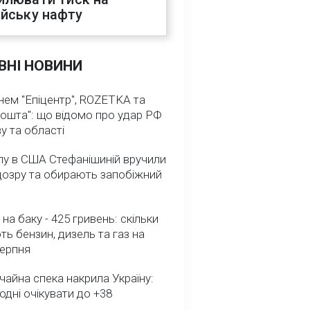
ійську нафту
ВНІ НОВИНИ
нем "Епіцентр", ROZETKA та
ошта": що відомо про удар РФ
у та області
лу в США Стефанішиній вручили
дозру та обирають запобіжний
 на баку - 425 гривень: скільки
ь бензин, дизель та газ на
серпня
айна спека накрила Україну:
одні очікувати до +38