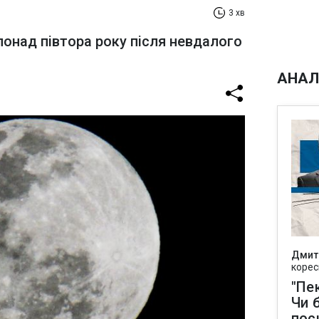
3 хв
понад півтора року після невдалого
АНАЛ
Дмит
корес
"Пек
Чи 
пос