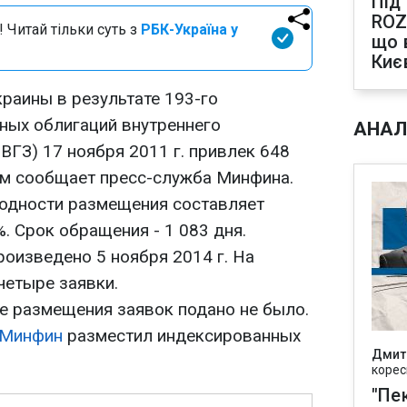
Під
ROZ
 Читай тільки суть з
РБК-Україна у
що 
Киє
раины в результате 193-го
ных облигаций внутреннего
АНАЛ
ВГЗ) 17 ноября 2011 г. привлек 648
том сообщает пресс-служба Минфина.
одности размещения составляет
%. Срок обращения - 1 083 дня.
оизведено 5 ноября 2014 г. На
етыре заявки.
ые размещения заявок подано не было.
Минфин
разместил индексированных
Дмит
корес
"Пек