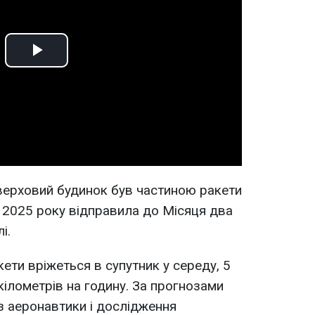
Play
Video
оверховий будинок був частиною ракети
ні 2025 року відправила до Місяця два
і.
ети вріжеться в супутник у середу, 5
кілометрів на годину. За прогнозами
з аеронавтики і дослідження