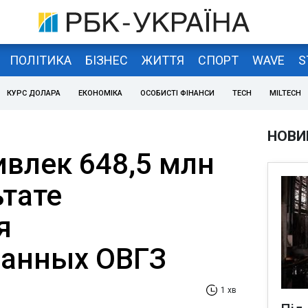
ПОЛІТИКА
БІЗНЕС
ЖИТТЯ
СПОРТ
WAVE
S
КУРС ДОЛАРА
ЕКОНОМІКА
ОСОБИСТІ ФІНАНСИ
TECH
MILTECH
НОВИ
влек 648,5 млн
ьтате
я
ванных ОВГЗ
1 хв