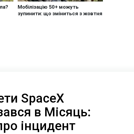
ети SpaceX
ізався в Місяць:
про інцидент