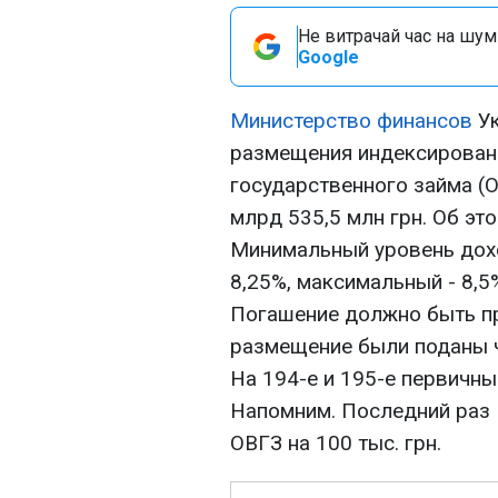
Не витрачай час на шум!
Google
Министерство финансов
Ук
размещения индексирован
государственного займа (О
млрд 535,5 млн грн. Об э
Минимальный уровень дох
8,25%, максимальный - 8,5
Погашение должно быть пр
размещение были поданы ч
На 194-е и 195-е первичн
Напомним. Последний раз
ОВГЗ на 100 тыс. грн.