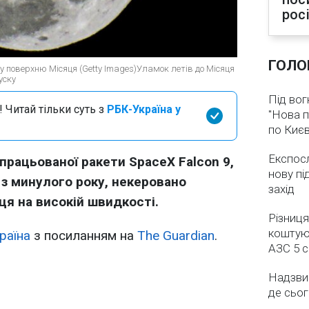
рос
ГОЛО
ь у поверхню Місяця (Getty Images)Уламок летів до Місяця
уску
Під вог
 Читай тільки суть з
РБК-Україна у
"Нова п
по Києв
Експос
рацьованої ракети SpaceX Falcon 9,
нову пі
 з минулого року, некеровано
захід
ця на високій швидкості.
Різниця
коштуют
раїна
з посиланням на
The Guardian
.
АЗС 5 
Надзвич
де сьог