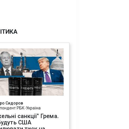
ІТИКА
ро Сидоров
пондент РБК-Україна
ельні санкції" Грема.
будуть США
илювати тиск на