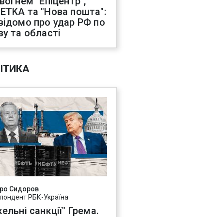
 вогнем "Епіцентр",
ETKA та "Нова пошта":
відомо про удар РФ по
ву та області
ІТИКА
ро Сидоров
пондент РБК-Україна
ельні санкції" Грема.