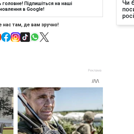
Чи 
ь головне! Підпишіться на наші
пос
новлення в Google!
рос
 нас там, де вам зручно!