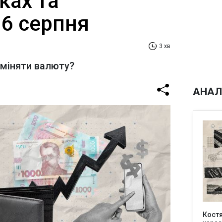
ках та
 6 серпня
3 хв
бміняти валюту?
АНАЛ
Кост