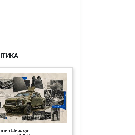
ІТИКА
янтин Широкун