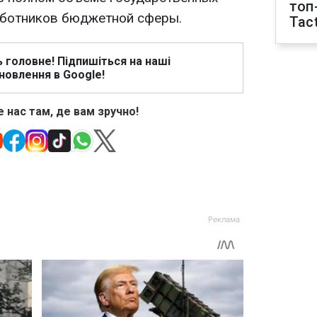
топ
работников бюджетной сферы.
Tact
ь головне! Підпишіться на наші
новлення в Google!
 нас там, де вам зручно!