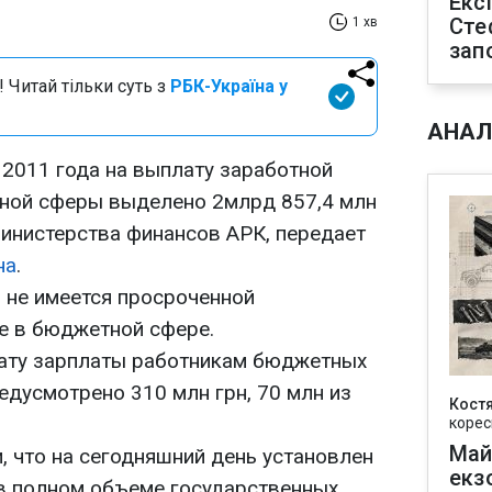
Екс
Сте
1 хв
зап
 Читай тільки суть з
РБК-Україна у
АНАЛ
 2011 года на выплату заработной
ной сферы выделено 2млрд 857,4 млн
Министерства финансов АРК, передает
на
.
я не имеется просроченной
е в бюджетной сфере.
лату зарплаты работникам бюджетных
едусмотрено 310 млн грн, 70 млн из
Кост
корес
Май
, что на сегодняшний день установлен
екз
в полном объеме государственных