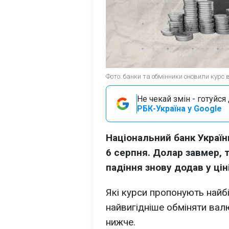
Фото: банки та обмінники оновили курс
Не чекай змін - готуйс
РБК-Україна у Google
Національний банк Україн
6 серпня. Долар завмер, 
падіння знову додав у ціні
Які курси пропонують найбі
найвигідніше обміняти валю
нижче.