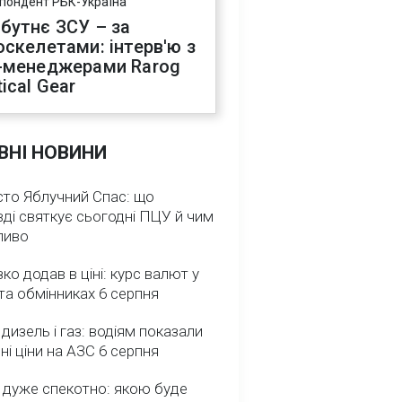
пондент РБК-Україна
бутнє ЗСУ – за
оскелетами: інтерв'ю з
-менеджерами Rarog
ical Gear
ВНІ НОВИНИ
сто Яблучний Спас: що
ді святкує сьогодні ПЦУ й чим
ливо
зко додав в ціні: курс валют у
та обмінниках 6 серпня
 дизель і газ: водіям показали
ні ціни на АЗС 6 серпня
 дуже спекотно: якою буде