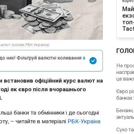
корес
Май
екз
топ
Tact
 валют (колаж РБК-Україна)
ГОЛО
я до них! Фільтруй валютні коливання
з
Не про
насправ
це важ
и встановив офіційний курс валют на
тоді як євро після вчорашнього
Євро рі
.
банках 
Бензин,
льші банки та обмінники і де сьогодні
актуаль
ту, – читайте в матеріалі
РБК-Україна
Сухо та