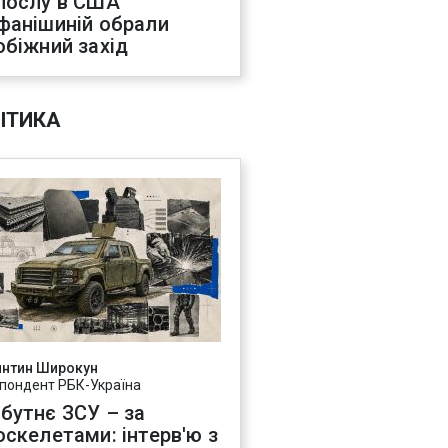
послу в США
фанішиній обрали
обіжний захід
ІТИКА
янтин Широкун
пондент РБК-Україна
бутнє ЗСУ – за
оскелетами: інтерв'ю з