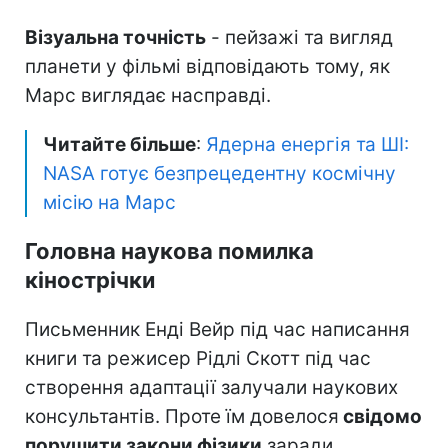
Візуальна точність
- пейзажі та вигляд
планети у фільмі відповідають тому, як
Марс виглядає насправді.
Читайте більше
:
Ядерна енергія та ШІ:
NASA готує безпрецедентну космічну
місію на Марс
Головна наукова помилка
кінострічки
Письменник Енді Вейр під час написання
книги та режисер Рідлі Скотт під час
створення адаптації залучали наукових
консультантів. Проте їм довелося
свідомо
порушити закони фізики
заради