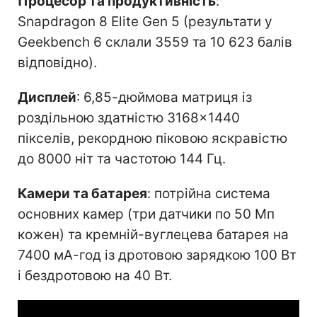
Процесор та продуктивність
:
Snapdragon 8 Elite Gen 5 (результати у
Geekbench 6 склали 3559 та 10 623 балів
відповідно).
Дисплей
: 6,85-дюймова матриця із
роздільною здатністю 3168×1440
пікселів, рекордною піковою яскравістю
до 8000 ніт та частотою 144 Гц.
Камери та батарея
: потрійна система
основних камер (три датчики по 50 Мп
кожен) та кремній-вуглецева батарея на
7400 мА-год із дротовою зарядкою 100 Вт
і бездротовою на 40 Вт.