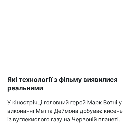
Які технології з фільму виявилися
реальними
У кінострічці головний герой Марк Вотні у
виконанні Метта Деймона добуває кисень
із вуглекислого газу на Червоній планеті.