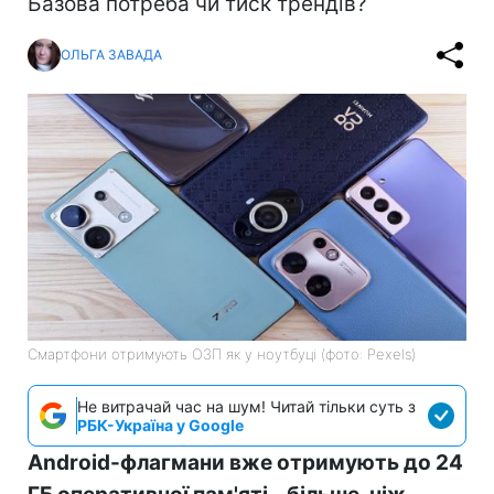
Базова потреба чи тиск трендів?
ОЛЬГА ЗАВАДА
Смартфони отримують ОЗП як у ноутбуці (фото: Pexels)
Не витрачай час на шум! Читай тільки суть з
РБК-Україна у Google
Android-флагмани вже отримують до 24