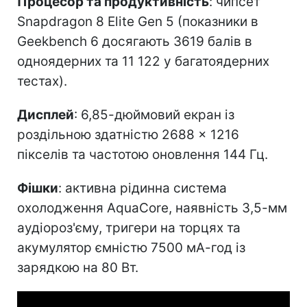
Процесор та продуктивність
: чипсет
Snapdragon 8 Elite Gen 5 (показники в
Geekbench 6 досягають 3619 балів в
одноядерних та 11 122 у багатоядерних
тестах).
Дисплей
: 6,85-дюймовий екран із
роздільною здатністю 2688 × 1216
пікселів та частотою оновлення 144 Гц.
Фішки
: активна рідинна система
охолодження AquaCore, наявність 3,5-мм
аудіороз'єму, тригери на торцях та
акумулятор ємністю 7500 мА-год із
зарядкою на 80 Вт.