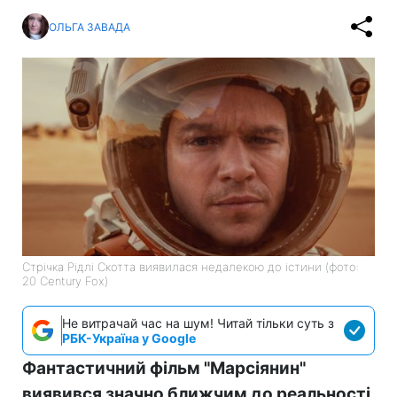
ОЛЬГА ЗАВАДА
Стрічка Рідлі Скотта виявилася недалекою до істини (фото:
20 Century Fox)
Не витрачай час на шум! Читай тільки суть з
РБК-Україна у Google
Фантастичний фільм "Марсіянин"
виявився значно ближчим до реальності,