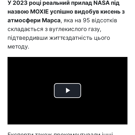
У 2023 році реальний прилад NASA під
назвою MOXIE успішно видобув кисень з
атмосфери Марса
, яка на 95 відсотків
складається з вуглекислого газу,
підтвердивши життєздатність цього
методу.
Play
Video
Експерти також прокоментували інші