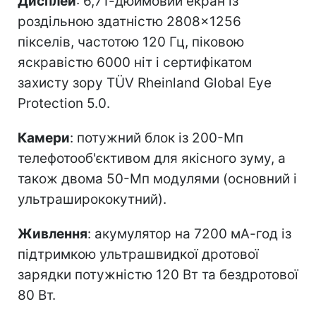
Дисплей
: 6,71-дюймовий екран із
роздільною здатністю 2808×1256
пікселів, частотою 120 Гц, піковою
яскравістю 6000 ніт і сертифікатом
захисту зору TÜV Rheinland Global Eye
Protection 5.0.
Камери
: потужний блок із 200-Мп
телефотооб'єктивом для якісного зуму, а
також двома 50-Мп модулями (основний і
ультраширококутний).
Живлення
: акумулятор на 7200 мА-год із
підтримкою ультрашвидкої дротової
зарядки потужністю 120 Вт та бездротової
80 Вт.