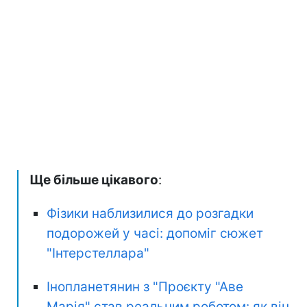
Ще більше цікавого
:
Фізики наблизилися до розгадки
подорожей у часі: допоміг сюжет
"Інтерстеллара"
Інопланетянин з "Проєкту "Аве
Марія" став реальним роботом: як він