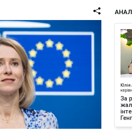
АНАЛ
Юлія
керів
За р
жал
інт
Ген