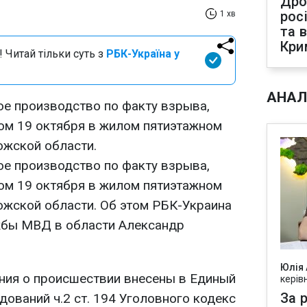
Дро
рос
1 хв
та 
Кри
 Читай тільки суть з
РБК-Україна у
АНАЛ
е производство по факту взрыва,
ом 19 октября в жилом пятиэтажном
ожской области.
е производство по факту взрыва,
ом 19 октября в жилом пятиэтажном
жской области. Об этом РБК-Украина
жбы МВД в области Александр
Юлія
ения о происшествии внесены в Единый
керів
За р
ований ч.2 ст. 194 Уголовного кодекс