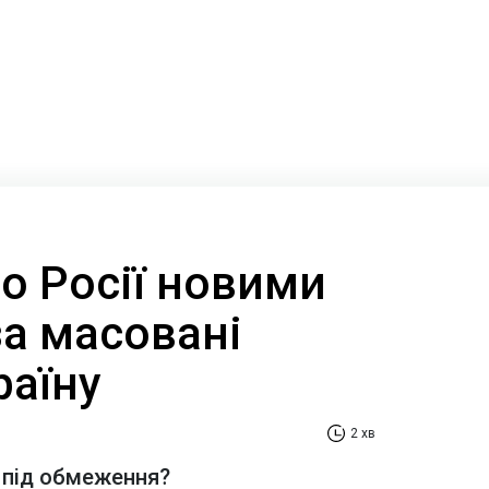
о Росії новими
за масовані
раїну
2 хв
 під обмеження?