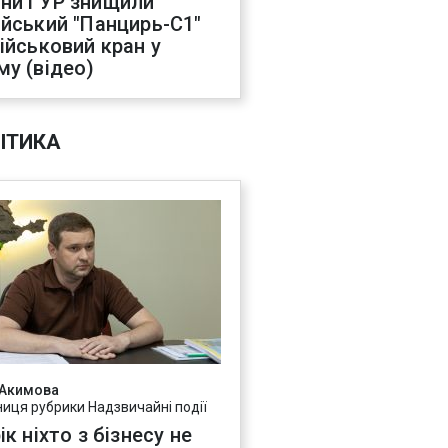
ни ГУР знищили
ійський "Панцирь-С1"
військовий кран у
му (відео)
ІТИКА
 Акимова
ниця рубрики Надзвичайні події
ік ніхто з бізнесу не