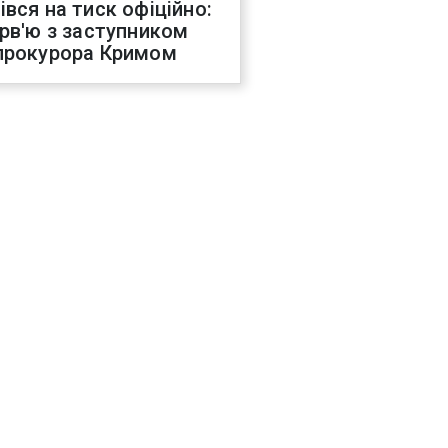
івся на тиск офіційно:
ерв'ю з заступником
прокурора Кримом