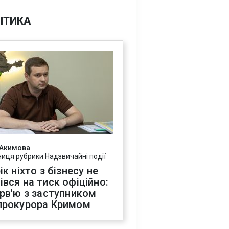
ІТИКА
 Акимова
ниця рубрики Надзвичайні події
ік ніхто з бізнесу не
івся на тиск офіційно:
ерв'ю з заступником
прокурора Кримом