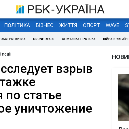
ПОЛІТИКА
БІЗНЕС
ЖИТТЯ
СПОРТ
WAVE
S
ОБСТРІЛ КИЄВА
DRONE DEALS
ОРМУЗЬКА ПРОТОКА
ВІЙНА В УКРАЇНІ
 події
НОВИ
сследует взрыв
этажке
 по статье
ое уничтожение
"