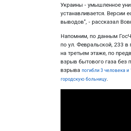
Украины - умышленное уни
устанавливается. Версии 
выводов", - рассказал Вов
Напомним, по данным ГосЧ
по ул. Февральской, 233 в
на третьем этаже, по пре
взрыв бытового газа без 
взрыва
погибли 3 человека и
.
городскую больницу