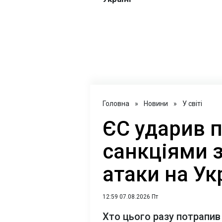
Головна
»
Новини
»
У світі
ЄС ударив п
санкціями 
атаки на Ук
12:59 07.08.2026 Пт
Хто цього разу потрапив