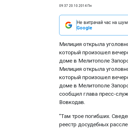
09:37 20.10.2014 Пн
Не витрачай час на шум!
Google
Милиция открыла уголовно
который произошел вечер
доме в Мелитополе Запор
Милиция открыла уголовно
который произошел вечер
доме в Мелитополе Запоро
сообщил глава пресс-слу
Вовкодав.
"Там трое погибших. Свед
реестр досудебных расслед