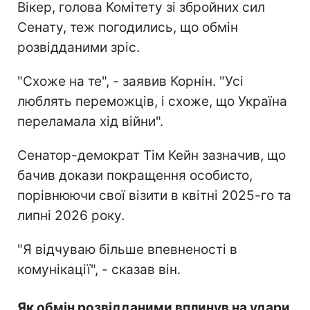
Вікер, голова Комітету зі збройних сил
Сенату, теж погодились, що обмін
розвідданими зріс.
"Схоже на те", - заявив Корнін. "Усі
люблять переможців, і схоже, що Україна
переламала хід війни".
Сенатор-демократ Тім Кейн зазначив, що
бачив докази покращення особисто,
порівнюючи свої візити в квітні 2025-го та
липні 2026 року.
"Я відчуваю більше впевненості в
комунікації", - сказав він.
Як обмін розвідданими вплинув на удари