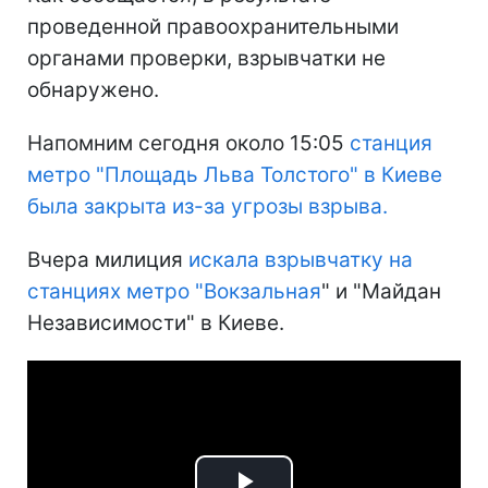
проведенной правоохранительными
органами проверки, взрывчатки не
обнаружено.
Напомним сегодня около 15:05
станция
метро "Площадь Льва Толстого" в Киеве
была закрыта из-за угрозы взрыва.
Вчера милиция
искала взрывчатку на
станциях метро "Вокзальная
" и "Майдан
Независимости" в Киеве.