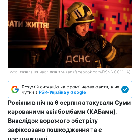
Фото: ліквідація наслідків триває (facebook.com/DSNS.GOV.UA)
Розумій ситуацію на фронті через факти, а не
чутки з
РБК-Україна у Google
Росіяни в ніч на 6 серпня атакували Суми
керованими авіабомбами (КАБами).
Внаслідок ворожого обстрілу
зафіксовано пошкодження та є
постраждалі.