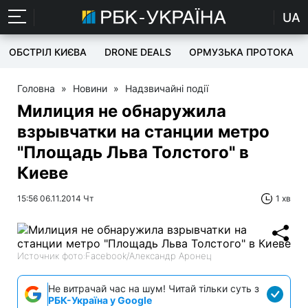
UA
ОБСТРІЛ КИЄВА
DRONE DEALS
ОРМУЗЬКА ПРОТОКА
Головна
»
Новини
»
Надзвичайні події
Милиция не обнаружила
взрывчатки на станции метро
"Площадь Льва Толстого" в
Киеве
15:56 06.11.2014 Чт
1 хв
Источник фото:Facebook/Александр Аронец
Не витрачай час на шум! Читай тільки суть з
РБК-Україна у Google