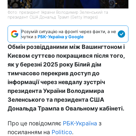
Фото: президент України Володимир Зеленський та
президент США Дональд Трамп (Getty Images)
Розумій ситуацію на фронті через факти, а не
чутки з
РБК-Україна у Google
Обмін розвідданими між Вашингтоном і
Києвом суттєво покращився після того,
як у березні 2025 року Білий дім
тимчасово перекрив доступ до
інформації через невдалу зустріч
президента України Володимира
Зеленського та президента США
Дональда Трампа в Овальному кабінеті.
Про це повідомляє
РБК-Україна
з
посиланням на
Politico
.