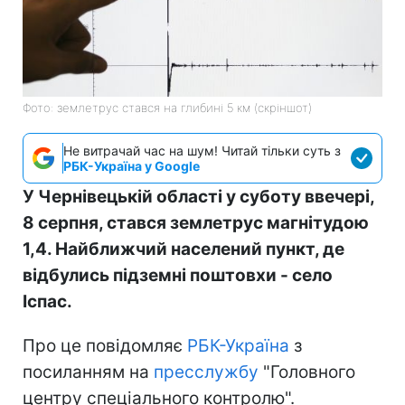
Фото: землетрус стався на глибині 5 км (скріншот)
Не витрачай час на шум! Читай тільки суть з
РБК-Україна у Google
У Чернівецькій області у суботу ввечері,
8 серпня, стався землетрус магнітудою
1,4. Найближчий населений пункт, де
відбулись підземні поштовхи - село
Іспас.
Про це повідомляє
РБК-Україна
з
посиланням на
пресслужбу
"Головного
центру спеціального контролю".