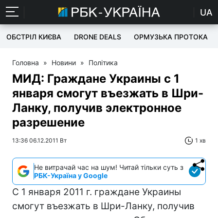
UA
ОБСТРІЛ КИЄВА
DRONE DEALS
ОРМУЗЬКА ПРОТОКА
Головна
»
Новини
»
Політика
МИД: Граждане Украины с 1
января смогут въезжать в Шри-
Ланку, получив электронное
разрешение
13:36 06.12.2011 Вт
1 хв
Не витрачай час на шум! Читай тільки суть з
РБК-Україна у Google
С 1 января 2011 г. граждане Украины
смогут въезжать в Шри-Ланку, получив