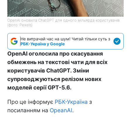
OpenAI оновила ChatGPT для одного мільярда користувачів
(фото: Pexels)
Не витрачай час на шум! Читай тільки суть з
РБК-Україна у Google
OpenAI оголосила про скасування
обмежень на текстові чати для всіх
користувачів ChatGPT. Зміни
супроводжуються релізом нових
моделей серії GPT-5.6.
Про це інформує
РБК-Україна
з
посиланням на
OpeanAI
.