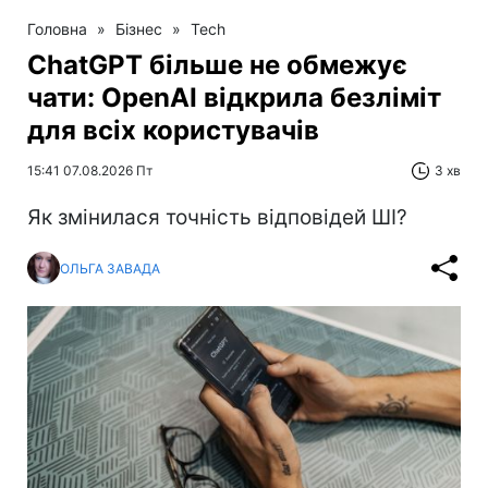
Головна
»
Бізнес
»
Tech
ChatGPT більше не обмежує
чати: OpenAI відкрила безліміт
для всіх користувачів
15:41 07.08.2026 Пт
3 хв
Як змінилася точність відповідей ШІ?
ОЛЬГА ЗАВАДА