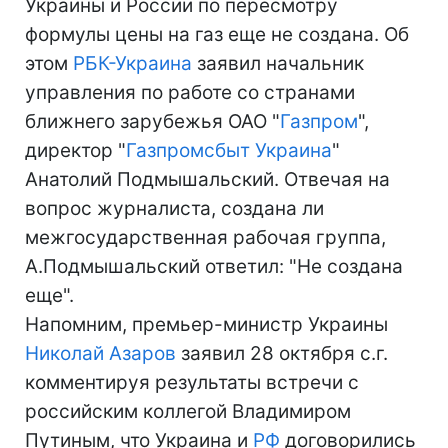
Украины и России по пересмотру
формулы цены на газ еще не создана. Об
этом
РБК-Украина
заявил начальник
управления по работе со странами
ближнего зарубежья ОАО "
Газпром
",
директор "
Газпромсбыт Украина
"
Анатолий Подмышальский. Отвечая на
вопрос журналиста, создана ли
межгосударственная рабочая группа,
А.Подмышальский ответил: "Не создана
еще".
Напомним, премьер-министр Украины
Николай Азаров
заявил 28 октября с.г.
комментируя результаты встречи с
российским коллегой Владимиром
Путиным, что Украина и
РФ
договорились