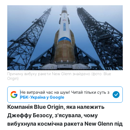
Причину вибуху ракети New Glenn знайдено (фото: Blue
Origin)
Не витрачай час на шум! Читай тільки суть з
РБК-Україна у Google
Компанія Blue Origin, яка належить
Джеффу Безосу, з'ясувала, чому
вибухнула космічна ракета New Glenn під