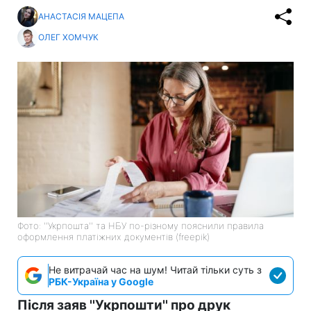
АНАСТАСІЯ МАЦЕПА
ОЛЕГ ХОМЧУК
Фото: ''Укрпошта'' та НБУ по-різному пояснили правила
оформлення платіжних документів (freepik)
Не витрачай час на шум! Читай тільки суть з
РБК-Україна у Google
Після заяв ''Укрпошти'' про друк