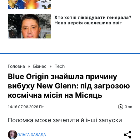
Головна
»
Бізнес
»
Tech
Blue Origin знайшла причину
вибуху New Glenn: під загрозою
космічна місія на Місяць
14:16 07.08.2026 Пт
3 хв
Поломка може зачепити й інші запуски
ОЛЬГА ЗАВАДА