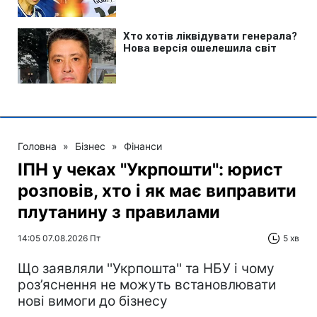
Головна
»
Бізнес
»
Фінанси
ІПН у чеках "Укрпошти": юрист
розповів, хто і як має виправити
плутанину з правилами
14:05 07.08.2026 Пт
5 хв
Що заявляли ''Укрпошта'' та НБУ і чому
роз’яснення не можуть встановлювати
нові вимоги до бізнесу