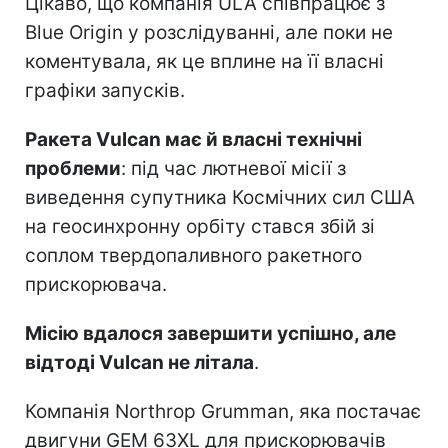
Цікаво, що компанія ULA співпрацює з
Blue Origin у розслідуванні, але поки не
коментувала, як це вплине на її власні
графіки запусків.
Ракета Vulcan має й власні технічні
проблеми
: під час лютневої місії з
виведення супутника Космічних сил США
на геосинхронну орбіту стався збій зі
соплом твердопаливного ракетного
прискорювача.
Місію вдалося завершити успішно, але
відтоді Vulcan не літала
.
Компанія Northrop Grumman, яка постачає
двигуни GEM 63XL для прискорювачів