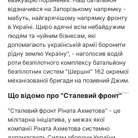
евакуацію поранених. Наш батальйон
відзначився на Запорізькому напрямку -
мабуть, найгарячішому напрямку фронту
в Україні. Щиро вдячні всім небайдужим
людям та чуйним бізнесам, які
допомагають українській армії боронити
рідну землю Україну", - наголосив водій
роти безпілотного комплексу батальйону
безпілотних систем "Шершні" 162 окремої
механізованої бригади на позивний Джим.
Що відомо про "Сталевий фронт"
"Сталевий фронт Ріната Ахметова" - це
мілітарна ініціатива, у межах якої
компанії Ріната Ахметова системно
допомагають Силам оборони України.