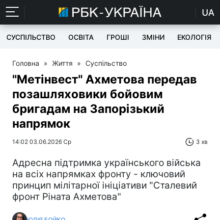
UA
СУСПІЛЬСТВО
ОСВІТА
ГРОШІ
ЗМІНИ
ЕКОЛОГІЯ
Головна
»
Життя
»
Суспільство
"Метінвест" Ахметова передав
позашляховики бойовим
бригадам на Запорізький
напрямок
14:02 03.06.2026 Ср
3 хв
Адресна підтримка українського війська
на всіх напрямках фронту - ключовий
принцип мілітарної ініціативи "Сталевий
фронт Ріната Ахметова"
ЮЛІЯ БОЙКО