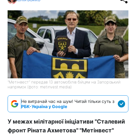
"Метінвест" передав 13 автомобілів бійцям на Запорізький
напрямок (фото: metinvest.media)
Не витрачай час на шум! Читай тільки суть з
РБК-Україна у Google
У межах мілітарної ініціативи "Сталевий
фронт Ріната Ахметова" "Метінвест"