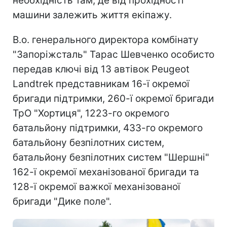
необхідність там, де від прохідності
машини залежить життя екіпажу.
В.о. генерального директора комбінату
"Запоріжсталь" Тарас Шевченко особисто
передав ключі від 13 автівок Peugeot
Landtrek представникам 16-ї окремої
бригади підтримки, 260-ї окремої бригади
ТрО "Хортиця", 1223-го окремого
батальйону підтримки, 433-го окремого
батальйону безпілотних систем,
батальйону безпілотних систем "Шершні"
162-ї окремої механізованої бригади та
128-ї окремої важкої механізованої
бригади "Дике поле".