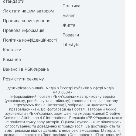
стандарти
Політика
Як стати нашим автором
Бізнес
Правила користування
Життя
Правова інформація
Розваги
Політика конфіденційності
Lifestyle
Контакти
Команда
Вакансії в РБК-Україна
Розмістити рекламу
Ідентифікатор онлайн-медіа в Реєстрі суб’єктів у сфері медіа —
R40-05347
Інформаційний портал «РБК-Україна» має тримовну версію
(українську, російську та англійську), головна сторінка порталу -
https://www.rbc.ua
. Фотографії, зображення належать їх
правовласникам. Всі фотографії на Порталі, авторами яких є
журналісти «РБК-Україна», розміщені на умовах ліцензії Creative
Commons Attribution 4.0 International. Редакція «РБК-Україна» може
не поділяти точку зору авторів. Оціночні судження не підлягають
спростуванню та доведенню їх правдивості. За достовірність та
зміст реклами відповідальність несе рекламодавець. Матеріали,
позначені плашкою: «Прес-релізи», «Спецпроект», «Партнерський