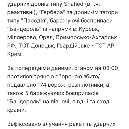
ударних дронів типу Shahed (в т.ч.
реактивні), "Гербера" та дрони-імітатори
типу "Пародія", баражуючі боєприпаси
"Бандероль" із напрямків: Курськ,
Міллерово, Орел, Приморсько-Ахтарськ -
РФ., ТОТ Донецьк, Гвардійське - ТОТ АР
Крим.
За попередніми даними, станом на 08:00,
протиповітряною обороною збито/
подавлено 174 ворожі безпілотники, а
також 5 баражуючих боєприпасів
"Бандероль" на півночі, півдні та сході
країни.
Зафіксовано влучання ракет та ударних