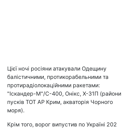
Цієї ночі росіяни атакували Одещину
балістичними, протикорабельними та
протирадіолокаційними ракетами:
"Іскандер-М"/С-400, Онікс, Х-31П (райони
пусків ТОТ АР Крим, акваторія Чорного
моря).
Крім того, ворог випустив по Україні 202