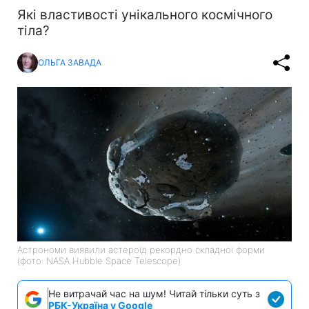
Які властивості унікального космічного
тіла?
ОЛЬГА ЗАВАДА
Астрономи виявили астероїд рекордно складної форми
(фото: NASA Hubble Space Telescope)
Не витрачай час на шум! Читай тільки суть з
РБК-Україна у Google