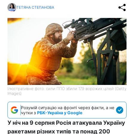
ТЕТЯНА СТЕПАНОВА
Ілюстративне фото: сили ППО збили 179 ворожих цілей (Getty
Images)
Розумій ситуацію на фронті через факти, а не
чутки з
РБК-Україна у Google
У ніч на 9 серпня Росія атакувала Україну
ракетами різних типів та понад 200