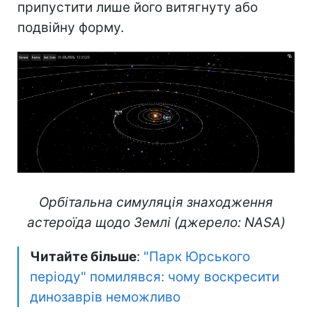
припустити лише його витягнуту або
подвійну форму.
Орбітальна симуляція знаходження
астероїда щодо Землі (джерело: NASA)
Читайте більше
:
"Парк Юрського
періоду" помилявся: чому воскресити
динозаврів неможливо