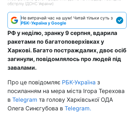
обстрліу (ДСНС України)
Не витрачай час на шум! Читай тільки суть з
РБК-Україна у Google
РФ у неділю, зранку 9 серпня, вдарила
ракетами по багатоповерхівках у
Харкові. Багато постраждалих, двоє осіб
загинули, повідомлялось про людей під
завалами.
Про це повідомляє
РБК-Україна
з
посиланням на мера міста Ігора Терехова
в
Telegram
та голову Харківської ОДА
Олега Синєгубова в
Telegram.