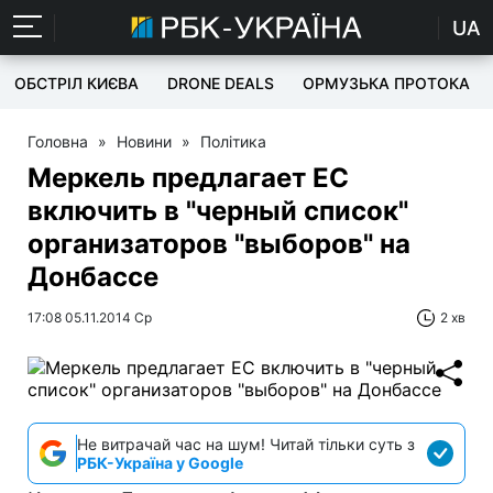
UA
ОБСТРІЛ КИЄВА
DRONE DEALS
ОРМУЗЬКА ПРОТОКА
Головна
»
Новини
»
Політика
Меркель предлагает ЕС
включить в "черный список"
организаторов "выборов" на
Донбассе
17:08 05.11.2014 Ср
2 хв
Не витрачай час на шум! Читай тільки суть з
РБК-Україна у Google