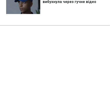
Головна
»
Бізнес
»
Tech
GTA 6 можуть запустити без
мультиплеєра: Rockstar
відкладе головну фішку
15:17 10.08.2026 Пн
2 хв
Чого можна очікувати від презентації
гри?
ОЛЬГА ЗАВАДА