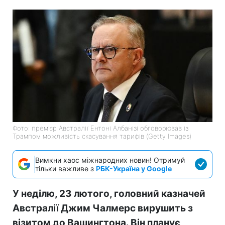
Фото: прем'єр Австралії Ентоні Албанізі обговорював із
Трампом можливість скасування тарифів (Getty Images)
Вимкни хаос міжнародних новин! Отримуй
тільки важливе з
РБК-Україна у Google
У неділю, 23 лютого, головний казначей
Австралії Джим Чалмерс вирушить з
візитом до Вашингтона. Він планує