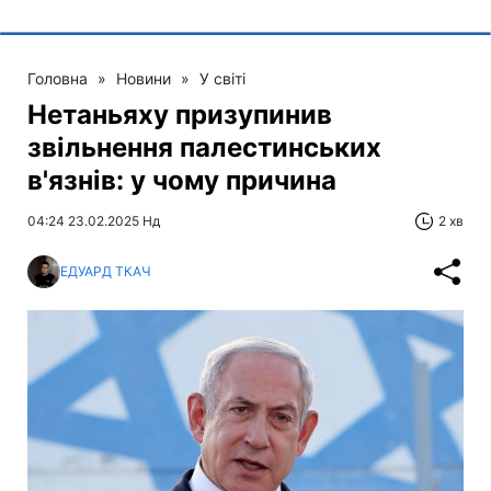
Головна
»
Новини
»
У світі
Нетаньяху призупинив
звільнення палестинських
в'язнів: у чому причина
04:24 23.02.2025 Нд
2 хв
ЕДУАРД ТКАЧ