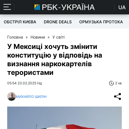
UA
ОБСТРІЛ КИЄВА
DRONE DEALS
ОРМУЗЬКА ПРОТОКА
Головна
»
Новини
»
У світі
У Мексиці хочуть змінити
конституцію у відповідь на
визнання наркокартелів
терористами
05:54 23.02.2025 Нд
2 хв
МИХАЙЛО ШИЛІН