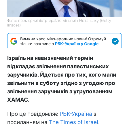
Фото: прем'єр-міністр Ізраїлю Біньямін Нетаньяху (Getty
Images)
Вимкни хаос міжнародних новин! Отримуй
тільки важливе з
РБК-Україна у Google
Ізраїль на невизначений термін
відкладає звільнення палестинських
заручників. Йдеться про тих, кого мали
звільнити в суботу згідно з угодою про
звільнення заручників з угрупованням
ХАМАС.
Про це повідомляє
РБК-Україна
з
посиланням на
The Times of Israel
.