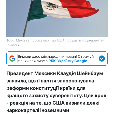
Фото: Мексика побоюється, що США порушать її суверенітет
(Pixabay)
Вимкни хаос міжнародних новин! Отримуй
тільки важливе з
РБК-Україна у Google
Президент Мексики Клаудія Шейнбаум
заявила, що її партія запропонувала
реформи конституції країни для
кращого захисту суверенітету. Цей крок
- реакція на те, що США визнали деякі
наркокартелі іноземними