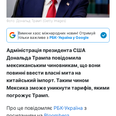
Фото: Дональд Трамп (Getty Images)
Вимкни хаос міжнародних новин! Отримуй
тільки важливе з
РБК-Україна у Google
Адміністрація президента США
Дональда Трампа повідомила
мексиканським чиновникам, що вони
повинні ввести власні мита на
китайський імпорт. Таким чином
Мексика зможе уникнути тарифів, якими
погрожує Трамп.
Про це повідомляє
РБК-Україна
з
посиланням на
Bloomberg
.