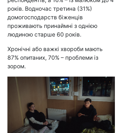
респондентів, а 16% – із малюком до 4
років. Водночас третина (31%)
домогосподарств біженців
проживають принаймні з однією
людиною старше 60 років.
Хронічні або важкі хвороби мають
87% опитаних, 70% – проблеми із
зором.