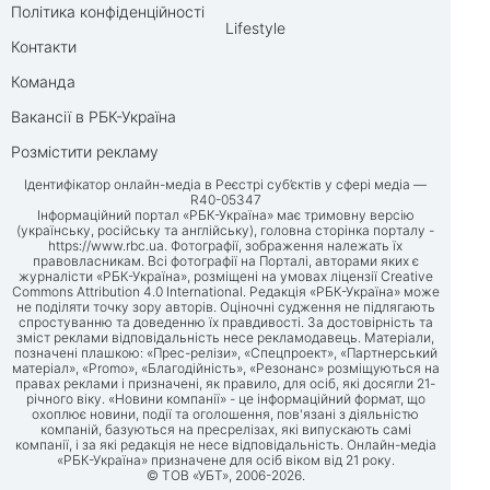
Політика конфіденційності
Lifestyle
Контакти
Команда
Вакансії в РБК-Україна
Розмістити рекламу
Ідентифікатор онлайн-медіа в Реєстрі суб’єктів у сфері медіа —
R40-05347
Інформаційний портал «РБК-Україна» має тримовну версію
(українську, російську та англійську), головна сторінка порталу -
https://www.rbc.ua
. Фотографії, зображення належать їх
правовласникам. Всі фотографії на Порталі, авторами яких є
журналісти «РБК-Україна», розміщені на умовах ліцензії Creative
Commons Attribution 4.0 International. Редакція «РБК-Україна» може
не поділяти точку зору авторів. Оціночні судження не підлягають
спростуванню та доведенню їх правдивості. За достовірність та
зміст реклами відповідальність несе рекламодавець. Матеріали,
позначені плашкою: «Прес-релізи», «Спецпроект», «Партнерський
матеріал», «Promo», «Благодійність», «Резонанс» розміщуються на
правах реклами і призначені, як правило, для осіб, які досягли 21-
річного віку. «Новини компанії» - це інформаційний формат, що
охоплює новини, події та оголошення, пов'язані з діяльністю
компаній, базуються на пресрелізах, які випускають самі
компанії, і за які редакція не несе відповідальність. Онлайн-медіа
«РБК-Україна» призначене для осіб віком від 21 року.
© ТОВ «УБТ», 2006-2026.