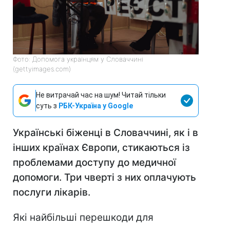
Фото: Допомога українцям у Словаччині
(gettyimages.com)
Не витрачай час на шум! Читай тільки
суть з
РБК-Україна у Google
Українські біженці в Словаччині, як і в
інших країнах Європи, стикаються із
проблемами доступу до медичної
допомоги. Три чверті з них оплачують
послуги лікарів.
Які найбільші перешкоди для