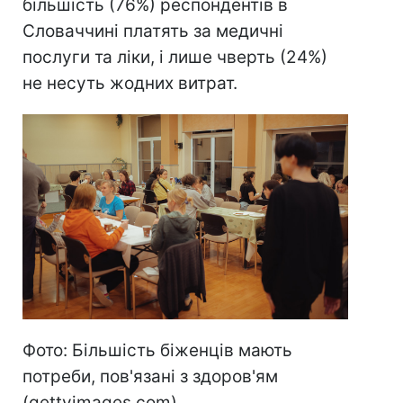
більшість (76%) респондентів в
Словаччині платять за медичні
послуги та ліки, і лише чверть (24%)
не несуть жодних витрат.
Фото: Більшість біженців мають
потреби, пов'язані з здоров'ям
(gettyimages.com)