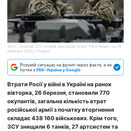
Фото: Генштаб ЗСУ оновив дані щодо втрат РФ в Україні на 26
березня (Getty Images)
Розумій ситуацію на фронті через факти, а не
чутки з
РБК-Україна у Google
Втрати Росії у війні в Україні на ранок
вівторка, 26 березня, становили 770
окупантів, загальна кількість втрат
російської армії з початку вторгнення
складає 438 160 військових. Крім того,
ЗСУ знищили 6 танків, 27 артсистем та