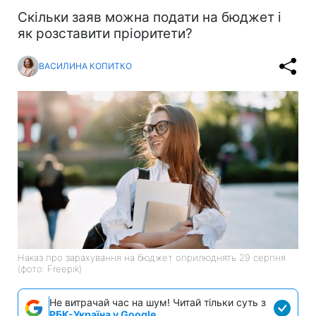
Скільки заяв можна подати на бюджет і
як розставити пріоритети?
ВАСИЛИНА КОПИТКО
Наказ про зарахування на бюджет оприлюднять 29 серпня
(фото: Freepik)
Не витрачай час на шум! Читай тільки суть з
РБК-Україна у Google