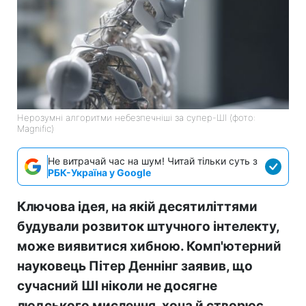
Нерозумні алгоритми небезпечніші за супер-ШІ (фото:
Magnific)
Не витрачай час на шум! Читай тільки суть з
РБК-Україна у Google
Ключова ідея, на якій десятиліттями
будували розвиток штучного інтелекту,
може виявитися хибною. Комп'ютерний
науковець Пітер Деннінг заявив, що
сучасний ШІ ніколи не досягне
людського мислення, хоча й створює