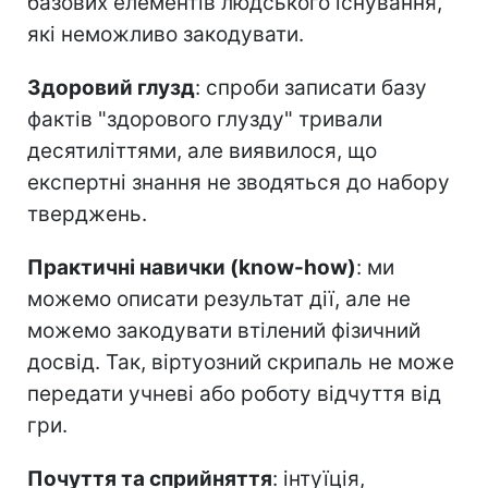
базових елементів людського існування,
які неможливо закодувати.
Здоровий глузд
: спроби записати базу
фактів "здорового глузду" тривали
десятиліттями, але виявилося, що
експертні знання не зводяться до набору
тверджень.
Практичні навички (know-how)
: ми
можемо описати результат дії, але не
можемо закодувати втілений фізичний
досвід. Так, віртуозний скрипаль не може
передати учневі або роботу відчуття від
гри.
Почуття та сприйняття
: інтуїція,