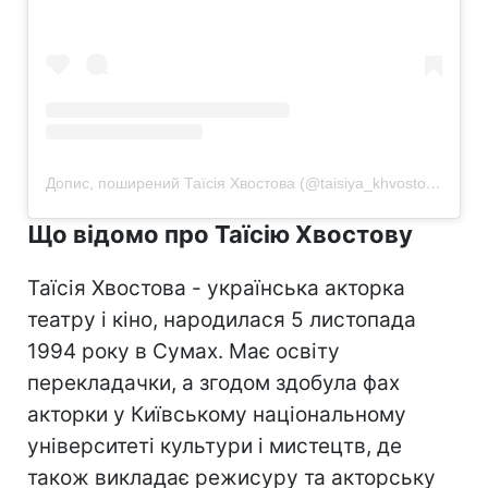
Допис, поширений Таїсія Хвостова (@taisiya_khvostova)
Що відомо про Таїсію Хвостову
Таїсія Хвостова - українська акторка
театру і кіно, народилася 5 листопада
1994 року в Сумах. Має освіту
перекладачки, а згодом здобула фах
акторки у Київському національному
університеті культури і мистецтв, де
також викладає режисуру та акторську