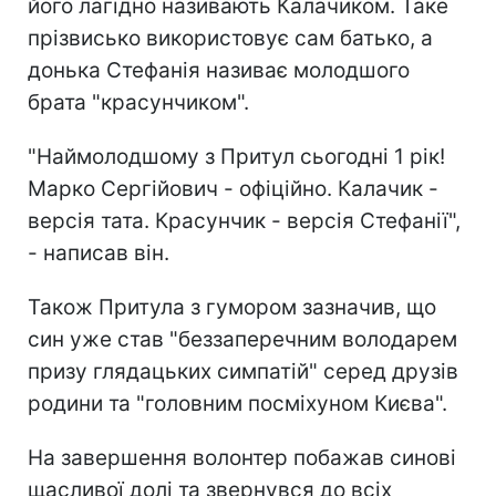
його лагідно називають Калачиком. Таке
прізвисько використовує сам батько, а
донька Стефанія називає молодшого
брата "красунчиком".
"Наймолодшому з Притул сьогодні 1 рік!
Марко Сергійович - офіційно. Калачик -
версія тата. Красунчик - версія Стефанії",
- написав він.
Також Притула з гумором зазначив, що
син уже став "беззаперечним володарем
призу глядацьких симпатій" серед друзів
родини та "головним посміхуном Києва".
На завершення волонтер побажав синові
щасливої долі та звернувся до всіх