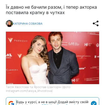
Їх давно не бачили разом, і тепер акторка
поставила крапку в чутках
КАТЕРИНА СОБКОВА
Таїсія Хвостова та Ярослав Шахторін (фото:
instagram.com/taisiya_khvostova)
Будь у курсі, а не в шоці! Додай змісту своїй