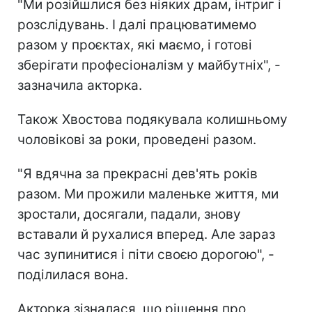
"Ми розійшлися без ніяких драм, інтриг і
розслідувань. І далі працюватимемо
разом у проєктах, які маємо, і готові
зберігати професіоналізм у майбутніх", -
зазначила акторка.
Також Хвостова подякувала колишньому
чоловікові за роки, проведені разом.
"Я вдячна за прекрасні дев'ять років
разом. Ми прожили маленьке життя, ми
зростали, досягали, падали, знову
вставали й рухалися вперед. Але зараз
час зупинитися і піти своєю дорогою", -
поділилася вона.
Акторка зізналася, що рішення про