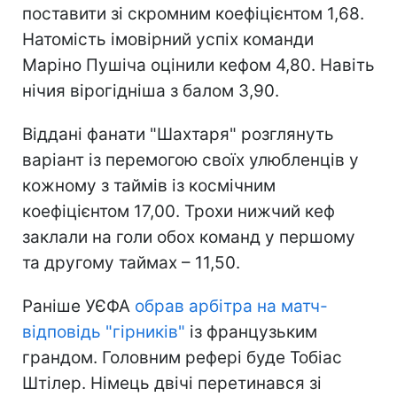
поставити зі скромним коефіцієнтом 1,68.
Натомість імовірний успіх команди
Маріно Пушіча оцінили кефом 4,80. Навіть
нічия вірогідніша з балом 3,90.
Віддані фанати "Шахтаря" розглянуть
варіант із перемогою своїх улюбленців у
кожному з таймів із космічним
коефіцієнтом 17,00. Трохи нижчий кеф
заклали на голи обох команд у першому
та другому таймах – 11,50.
Раніше УЄФА
обрав арбітра на матч-
відповідь "гірників"
із французьким
грандом. Головним рефері буде Тобіас
Штілер. Німець двічі перетинався зі