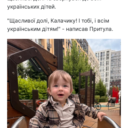
українських дітей.
"Щасливої долі, Калачику! І тобі, і всім
українським дітям!" - написав Притула.