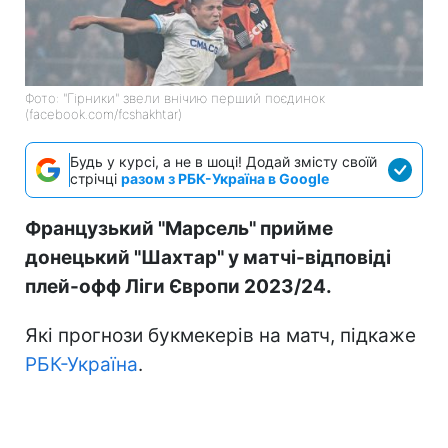
Фото: "Гірники" звели внічию перший поєдинок
(facebook.com/fcshakhtar)
Будь у курсі, а не в шоці! Додай змісту своїй
стрічці
разом з РБК-Україна в Google
Французький "Марсель" прийме
донецький "Шахтар" у матчі-відповіді
плей-офф Ліги Європи 2023/24.
Які прогнози букмекерів на матч, підкаже
РБК-Україна
.