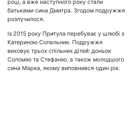
році, а вже наступного року стали
батьками сина Дмитра. Згодом подружжя
розлучилося.
Із 2015 року Притула перебуває у шлюбі з
Катериною Сопельник. Подружжя
виховує трьох спільних дітей: доньок
Соломію та Стефанію, а також молодшого
сина Марка, якому виповнився один рік.