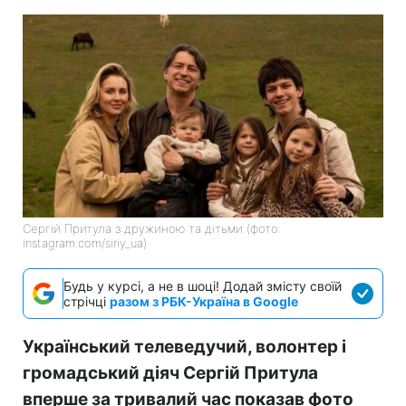
Сергій Притула з дружиною та дітьми (фото:
instagram.com/siriy_ua)
Будь у курсі, а не в шоці! Додай змісту своїй
стрічці
разом з РБК-Україна в Google
Український телеведучий, волонтер і
громадський діяч Сергій Притула
вперше за тривалий час показав фото