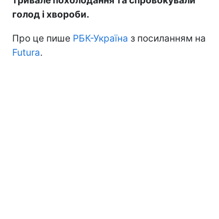
тривале похолодання та спровокували
голод і хвороби.
Про це пише
РБК-Україна
з посиланням на
Futura
.