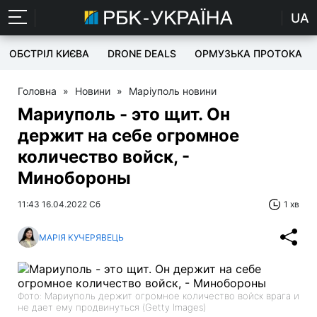
UA
ОБСТРІЛ КИЄВА
DRONE DEALS
ОРМУЗЬКА ПРОТОКА
Головна
»
Новини
»
Маріуполь новини
Мариуполь - это щит. Он
держит на себе огромное
количество войск, -
Минобороны
11:43 16.04.2022 Сб
1 хв
МАРІЯ КУЧЕРЯВЕЦЬ
Фото: Мариуполь держит огромное количество войск врага и
не дает ему продвинуться (Getty Images)