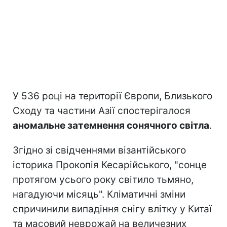
У 536 році на території Європи, Близького
Сходу та частини Азії спостерігалося
аномальне затемнення сонячного світла
.
Згідно зі свідченнями візантійського
історика Прокопія Кесарійського, "сонце
протягом усього року світило тьмяно,
нагадуючи місяць". Кліматичні зміни
спричинили випадіння снігу влітку у Китаї
та масовий неврожай на величезних