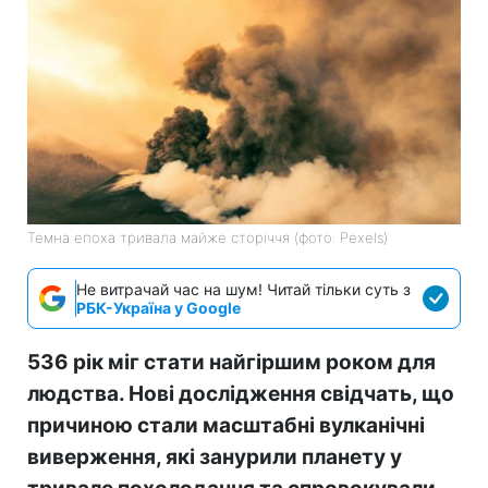
Темна епоха тривала майже сторіччя (фото: Pexels)
Не витрачай час на шум! Читай тільки суть з
РБК-Україна у Google
536 рік міг стати найгіршим роком для
людства. Нові дослідження свідчать, що
причиною стали масштабні вулканічні
виверження, які занурили планету у