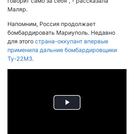
говорит само за себя", - рассказала
Маляр.
Напомним, Россия продолжает
бомбардировать Мариуполь. Недавно
для этого
страна-оккупант впервые
применила дальние бомбардировщики
Ту-22М3.
Play
Video