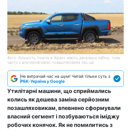
Фото: більшість пікапів в Україні мають дворядну кабіну, тому
часто є альтернативою позашляховика (rbc.ua)
Не витрачай час на шум! Читай тільки суть з
РБК-Україна у Google
Утилітарні машини, що сприймались
колись як дешева заміна серйозним
позашляховикам, впевнено сформували
власний сегмент і позбуваються іміджу
робочих конячок. Як не помилитись з