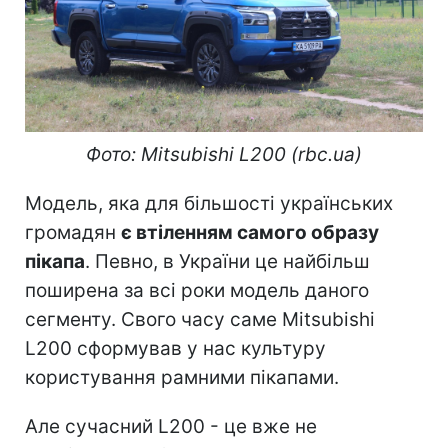
Фото: Mitsubishi L200 (rbc.ua)
Модель, яка для більшості українських
громадян
є втіленням самого образу
пікапа
. Певно, в України це найбільш
поширена за всі роки модель даного
сегменту. Свого часу саме Mitsubishi
L200 сформував у нас культуру
користування рамними пікапами.
Але сучасний L200 - це вже не