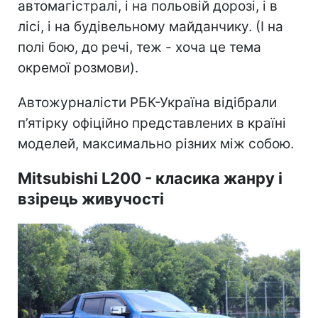
автомагістралі, і на польовій дорозі, і в
лісі, і на будівельному майданчику. (І на
полі бою, до речі, теж - хоча це тема
окремої розмови).
Автожурналісти РБК-Україна відібрали
п’ятірку офіційно представлених в країні
моделей, максимально різних між собою.
Mitsubishi L200 - класика жанру і
взірець живучості