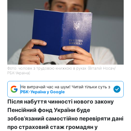
Фото: чоловік з трудовою книжкою в руках (Віталій Носач/
РБК-Україна)
Не витрачай час на шум! Читай тільки суть з
РБК-Україна у Google
Після набуття чинності нового закону
Пенсійний фонд України буде
зобов’язаний самостійно перевіряти дані
про страховий стаж громадян у