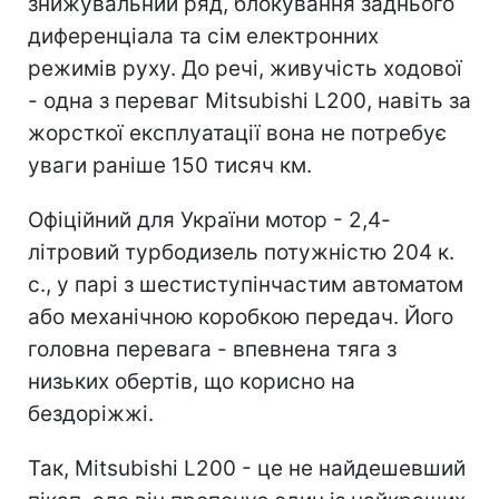
знижувальний ряд, блокування заднього
диференціала та сім електронних
режимів руху. До речі, живучість ходової
- одна з переваг Mitsubishi L200, навіть за
жорсткої експлуатації вона не потребує
уваги раніше 150 тисяч км.
Офіційний для України мотор - 2,4-
літровий турбодизель потужністю 204 к.
с., у парі з шестиступінчастим автоматом
або механічною коробкою передач. Його
головна перевага - впевнена тяга з
низьких обертів, що корисно на
бездоріжжі.
Так, Mitsubishi L200 - це не найдешевший