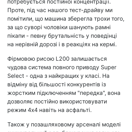
потребується постійної концентрації.
Проте, під час нашого тест-драйву ми
помітили, що машина зберегла трохи того,
за що суворі чоловіки шанують рамні
пікапи - певну брутальність у поведінці
на нерівній дорозі і в реакціях на кермі.
Фірмовою рисою L200 залишається
чудова система повного приводу Super
Select - одна з найкращих у класі. На
відміну від більшості конкурентів із
жорстким підключенням "передка", вона
дозволяє постійно використовувати
режим 4х4 навіть на асфальті.
Також у позашляховому арсеналі моделі