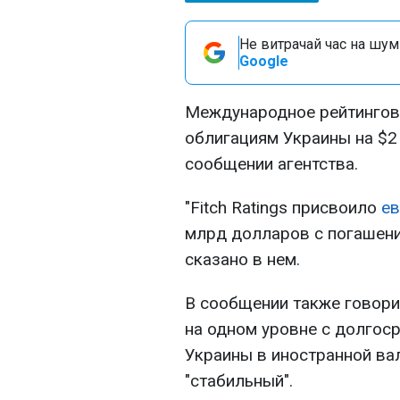
Не витрачай час на шум!
Google
Международное рейтингово
облигациям Украины на $2 
сообщении агентства.
"Fitch Ratings присвоило
е
млрд долларов с погашение
сказано в нем.
В сообщении также говорит
на одном уровне с долгос
Украины в иностранной ва
"стабильный".