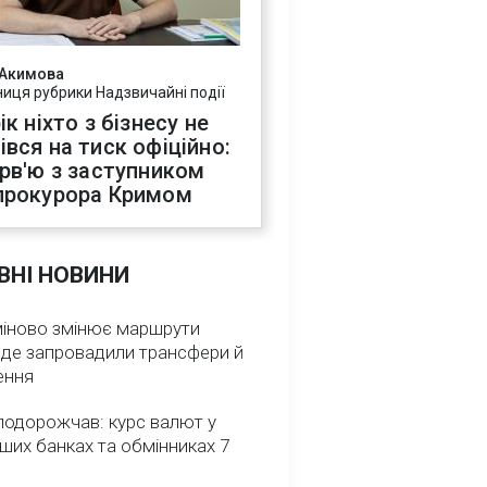
 Акимова
ниця рубрики Надзвичайні події
ік ніхто з бізнесу не
івся на тиск офіційно:
ерв'ю з заступником
прокурора Кримом
ВНІ НОВИНИ
міново змінює маршрути
: де запровадили трансфери й
ення
подорожчав: курс валют у
ших банках та обмінниках 7