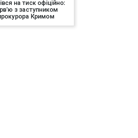
івся на тиск офіційно:
ерв'ю з заступником
прокурора Кримом