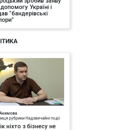
роцький зробив заяву
 допомогу Україні і
дав "бандерівські
пори"
ІТИКА
 Акимова
ниця рубрики Надзвичайні події
ік ніхто з бізнесу не