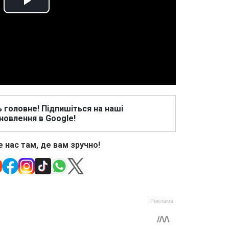
Play
Video
ь головне! Підпишіться на наші
новлення в Google!
 нас там, де вам зручно!