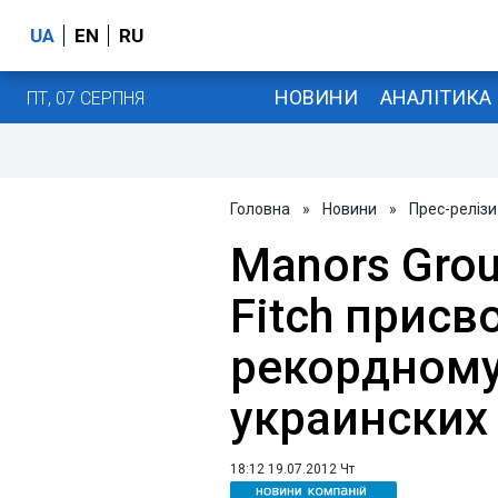
UA
EN
RU
НОВИНИ
АНАЛІТИКА
ПТ, 07 СЕРПНЯ
Головна
»
Новини
»
Прес-релізи
Manors Grou
Fitch присв
рекордному
украинских
18:12 19.07.2012 Чт