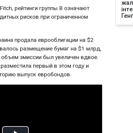
жал
Fitch, рейтинги группы В означают
інт
Ген
дитных рисков при ограниченном
раина продала еврооблигации на $2
валось размещение бумаг на $1 млрд,
 объем эмиссии был увеличен вдвое.
 разместила первый в этом году и
торию выпуск евробондов.