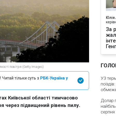
Юлія
керів
За р
жал
інт
Ген
ГОЛО
кості повітря (Getty Images)
 Читай тільки суть з
РБК-Україна у
УЗ тер
поїздів
обмеж
тах Київської області тимчасово
Долар 
ря через підвищений рівень пилу.
найбіль
серпня