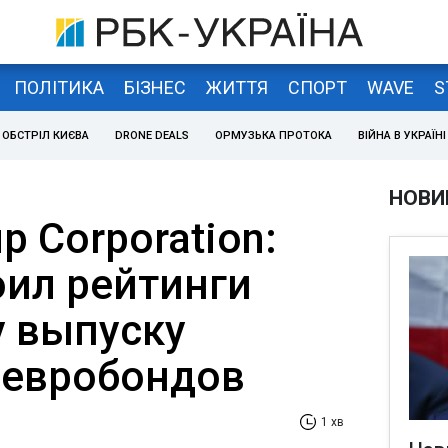
ПОЛІТИКА
БІЗНЕС
ЖИТТЯ
СПОРТ
WAVE
S
ОБСТРІЛ КИЄВА
DRONE DEALS
ОРМУЗЬКА ПРОТОКА
ВІЙНА В УКРАЇНІ
НОВИ
p Corporation:
оил рейтинги
 выпуску
 евробондов
1 хв