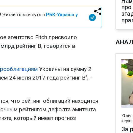
Нав
про
зга
 Читай тільки суть з
РБК-Україна у
пра
е агентство Fitch присвоило
АНАЛ
млрд рейтинг B, говорится в
врооблигациям
Украины на сумму 2
м 24 июля 2017 года рейтинг B", -
ся, что рейтинг облигаций находится
рочным рейтингом дефолта эмитента
Юлія
люте, который имеет прогноз
керів
За р