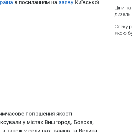
раїна
з посиланням на
заяву
Київської
Ціни на
дизель 
Спеку р
якою бу
имчасове погіршення якості
ксували у містах Вишгород, Боярка,
, а також у селищах Іванків та Велика