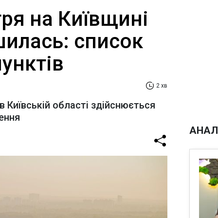
тря на Київщині
шилась: список
унктів
2 хв
в Київській області здійснюється
ення
АНАЛ